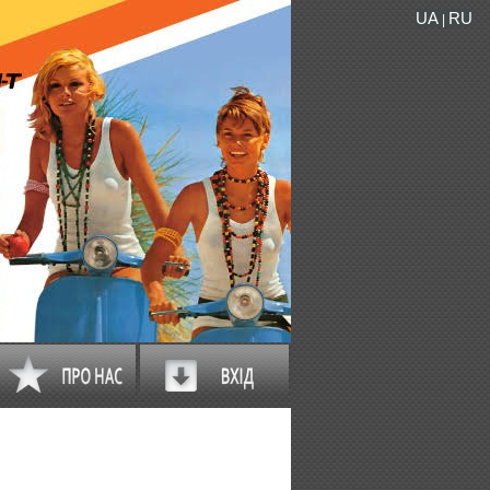
UA
RU
|