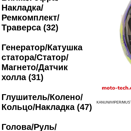
Накладка/
Ремкомплект/
Траверса (32)
Генератор/Катушка
статора/Статор/
Магнето/Датчик
холла (31)
Глушитель/Колено/
KANUNI/VIPER/MUS
Кольцо/Накладка (47)
Голова/Руль/