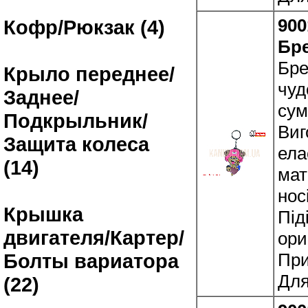
900
Кофр/Рюкзак (4)
Бр
Бре
Крыло переднее/
чуд
Заднее/
сум
Подкрыльник/
Виг
Защита колеса
ела
(14)
мат
нос
Крышка
Під
двигателя/Картер/
ори
При
Болты вариатора
Для
(22)