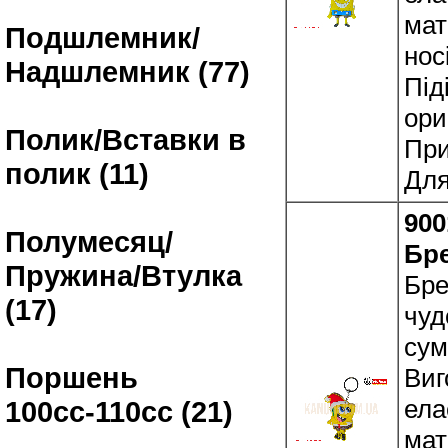
мат
Подшлемник/
нос
Надшлемник (77)
Під
ори
Полик/Вставки в
При
полик (11)
Для
900
Полумесяц/
Бр
Пружина/Втулка
Бре
(17)
чуд
сум
Поршень
Виг
ела
100сс-110сс (21)
мат