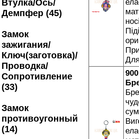
ела
Втулка/Ось/
мат
Демпфер (45)
нос
Під
Замок
ори
зажигания/
При
Ключ(заготовка)/
Для
Проводка/
900
Сопротивление
Бр
(33)
Бре
чуд
Замок
сум
противоугонный
Виг
(14)
ела