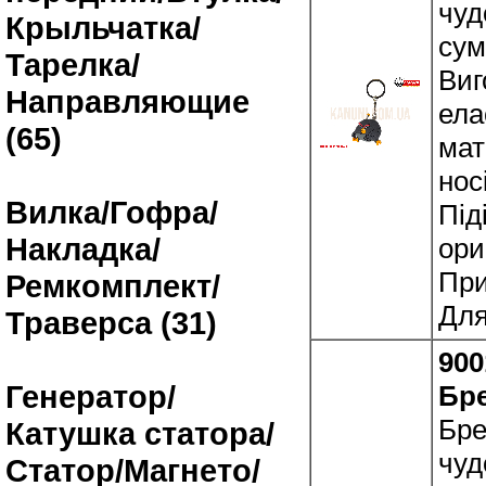
чуд
Крыльчатка/
сум
Тарелка/
Виг
Направляющие
ела
(65)
мат
нос
Вилка/Гофра/
Під
Накладка/
ори
При
Ремкомплект/
Для
Траверса (31)
900
Генератор/
Бре
Бре
Катушка статора/
чуд
Статор/Магнето/