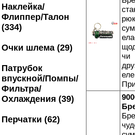
Наклейка/
ста
Флиппер/Талон
рюк
(334)
сум
ела
щод
Очки шлема (29)
чи
дру
Патрубок
еле
впускной/Помпы/
При
Фильтра/
900
Охлаждения (39)
Бр
Бре
Перчатки (62)
чуд
сум