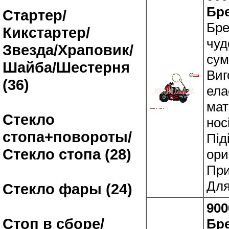
Бре
Стартер/
Бре
Кикстартер/
чуд
Звезда/Храповик/
сум
Шайба/Шестерня
Виг
(36)
ела
мат
Стекло
нос
стопа+повороты/
Під
Стекло стопа (28)
ори
При
Для
Стекло фары (24)
900
Стоп в сборе/
Бр