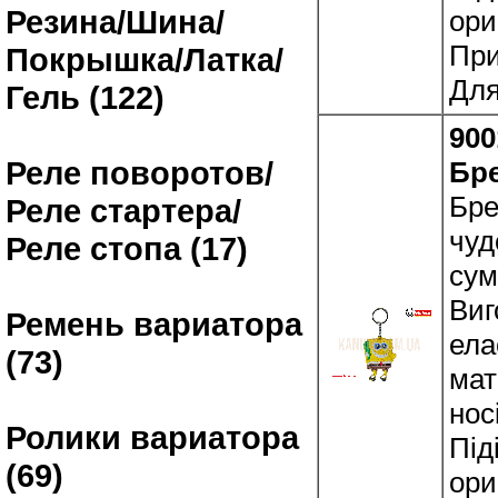
Резина/Шина/
ори
При
Покрышка/Латка/
Для
Гель (122)
900
Реле поворотов/
Бр
Бре
Реле стартера/
чуд
Реле стопа (17)
сум
Виг
Ремень вариатора
ела
(73)
мат
нос
Ролики вариатора
Під
(69)
ори