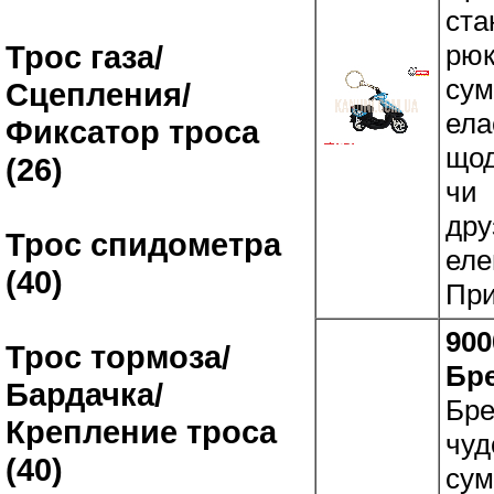
ста
рюк
Трос газа/
сум
Сцепления/
ела
Фиксатор троса
щод
(26)
чи
дру
Трос спидометра
еле
(40)
При
900
Трос тормоза/
Бр
Бардачка/
Бре
Крепление троса
чуд
(40)
сум