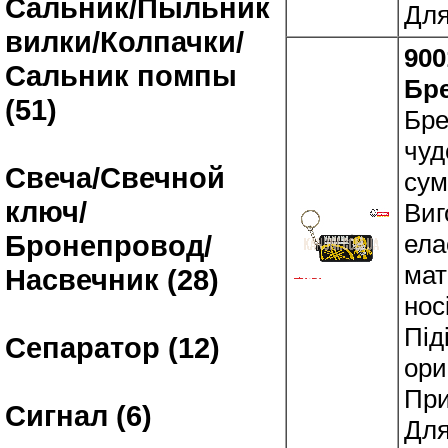
Сальник/Пыльник
Для
вилки/Колпачки/
900
Сальник помпы
Бр
(51)
Бре
чуд
Свеча/Свечной
сум
ключ/
Виг
ела
Бронепровод/
мат
Насвечник (28)
нос
Під
Сепаратор (12)
ори
При
Сигнал (6)
Для