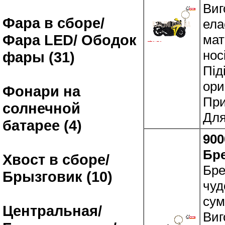
Виг
Фара в сборе/
ела
Фара LED/ Ободок
мат
нос
фары (31)
Під
ори
Фонари на
При
солнечной
Для
батарее (4)
900
Бр
Хвост в сборе/
Бре
Брызговик (10)
чуд
сум
Центральная/
Виг