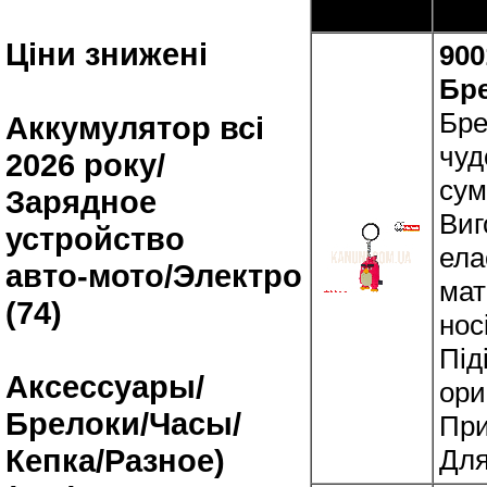
Ціни знижені
900
Бре
Бре
Аккумулятор всі
чуд
2026 року/
сум
Зарядное
Виг
устройство
ела
авто-мото/Электро
мат
(74)
нос
Під
Аксессуары/
ори
Брелоки/Часы/
При
Кепка/Разное)
Для