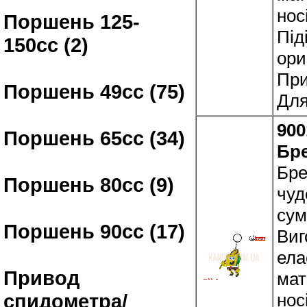
нос
Поршень 125-
Під
150сс (2)
ори
При
Поршень 49сс (75)
Для
900
Поршень 65сс (34)
Бр
Бре
Поршень 80сс (9)
чуд
сум
Поршень 90сс (17)
Виг
ела
Привод
мат
нос
спидометра/