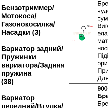
Бре
Бензотриммер/
чуд
Мотокоса/
сум
Газонокосилка/
Виг
Насадки (3)
ела
мат
нос
Вариатор задний/
Під
Пружинки
ори
вариатора/Задняя
При
пружина
Для
(38)
900
Бре
Вариатор
Бре
передний/Втулка/