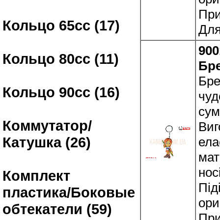
При
Кольцо 65сс (17)
Для
900
Кольцо 80сс (11)
Бр
Бре
Кольцо 90сс (16)
чуд
сум
Коммутатор/
Виг
Катушка (26)
ела
мат
нос
Комплект
Під
пластика/Боковые
ори
обтекатели (59)
При