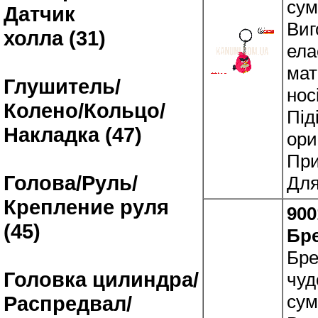
сум
Датчик
Виг
холла (31)
ела
мат
Глушитель/
нос
Колено/Кольцо/
Під
Накладка (47)
ори
При
Голова/Руль/
Для
Крепление руля
900
(45)
Бр
Бре
Головка цилиндра/
чуд
сум
Распредвал/