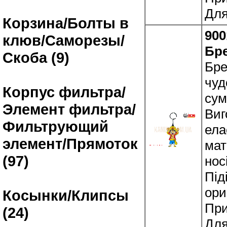
Для
Корзина/Болты в
900
клюв/Саморезы/
Бр
Скоба (9)
Бре
чуд
Корпус фильтра/
сум
Элемент фильтра/
Виг
Фильтрующий
ела
элемент/Прямоток
мат
(97)
нос
Під
ори
Косынки/Клипсы
При
(24)
Для