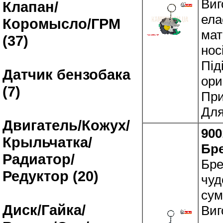
Виг
Клапан/
ела
Коромысло/ГРМ
мат
(37)
нос
Під
Датчик бензобака
ори
(7)
При
Для
Двигатель/Кожух/
900
Крыльчатка/
Бр
Радиатор/
Бре
Редуктор (20)
чуд
сум
Диск/Гайка/
Виг