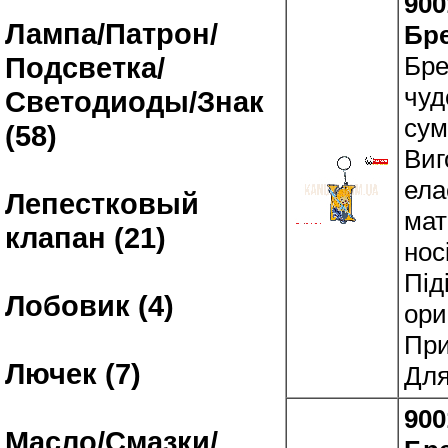
900
Лампа/Патрон/
Бр
Бре
Подсветка/
чуд
Светодиоды/Знак
сум
(58)
Виг
ела
Лепестковый
мат
клапан (21)
нос
Під
Лобовик (4)
ори
При
Лючек (7)
Для
900
Масло/Смазки/