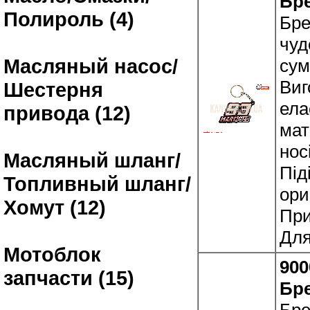
Бр
Полироль (4)
Бре
чуд
Масляный насос/
сум
Виг
Шестерня
ела
привода (12)
мат
нос
Масляный шланг/
Під
Топливный шланг/
ори
Хомут (12)
При
Для
Мотоблок
900
запчасти (15)
Бр
Бре