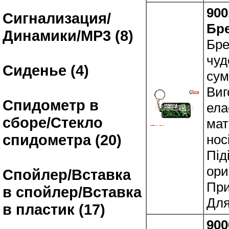
900
Сигнализация/
Бр
Динамики/MP3 (8)
Бре
чуд
Сиденье (4)
сум
Виг
Спидометр в
ела
сборе/Стекло
мат
спидометра (20)
нос
Під
ори
Спойлер/Вставка
При
в спойлер/Вставка
Для
в пластик (17)
900