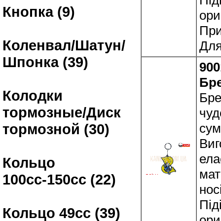
Кнопка (9)
ори
При
Коленвал/Шатун/
Для
Шпонка (39)
900
Бр
Колодки
Бре
тормозные/Диск
чуд
сум
тормозной (30)
Виг
ела
Кольцо
мат
100сс-150сс (22)
нос
Під
Кольцо 49сс (39)
ори