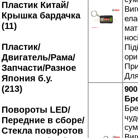
Пластик Китай/
Виг
Крышка бардачка
ела
(11)
мат
нос
Пластик/
Під
ори
Двигатель/Рама/
При
Запчасти/Разное
Для
Япония б.у.
(213)
900
Бр
Бре
Повороты LED/
чуд
Передние в сборе/
сум
Стекла поворотов
Виг