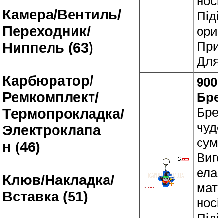
нос
Камера/Вентиль/
Під
Переходник/
ори
При
Ниппель (63)
Для
Карбюратор/
900
Ремкомплект/
Бр
Бре
Термопрокладка/
чуд
Электроклапа
сум
н (46)
Виг
ела
Клюв/Накладка/
мат
Вставка (51)
нос
Під