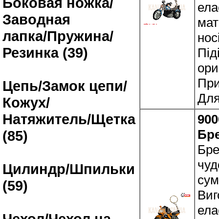
Боковая ножка/
ела
Заводная
мат
лапка/Пружина/
нос
Резинка (39)
Під
ори
При
Цепь/Замок цепи/
Для
Кожух/
Натяжитель/Щетка
900
Бр
(85)
Бре
чуд
Цилиндр/Шпильки
сум
(59)
Виг
ела
Чехол/Чехол на