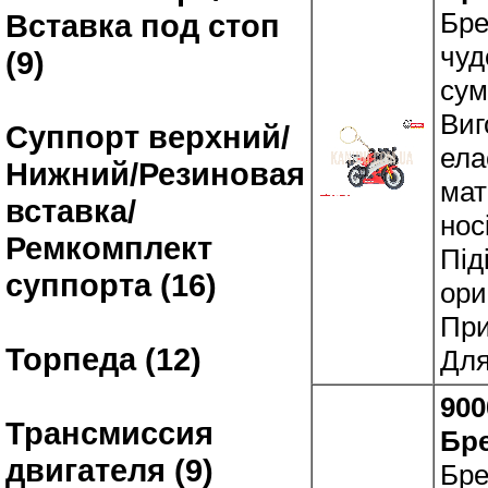
Бре
Вставка под стоп
чуд
(9)
сум
Виг
Суппорт верхний/
ела
Нижний/Резиновая
мат
вставка/
нос
Ремкомплект
Під
суппорта (16)
ори
При
Торпеда (12)
Для
900
Трансмиссия
Бр
двигателя (9)
Бре