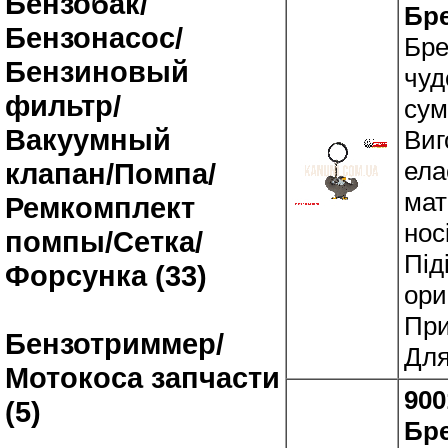
Бензобак/
Бре
Бензонасос/
Бре
Бензиновый
чуд
фильтр/
сум
Вакуумный
Виг
ела
клапан/Помпа/
мат
Ремкомплект
нос
помпы/Сетка/
Під
Форсунка (33)
ори
При
Бензотриммер/
Для
Мотокоса запчасти
900
(5)
Бре