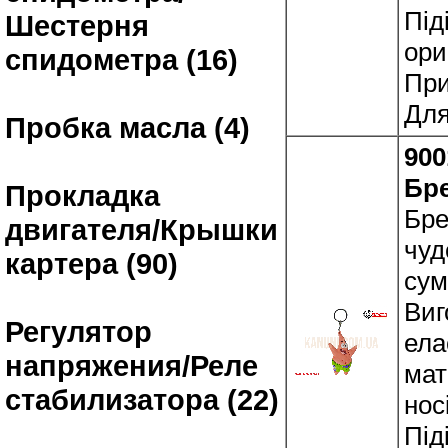
Під
Шестерня
ори
спидометра (16)
При
Для
Пробка масла (4)
900
Бр
Прокладка
Бре
двигателя/Крышки
чуд
картера (90)
сум
Виг
Регулятор
ела
напряжения/Реле
мат
стабилизатора (22)
нос
Під