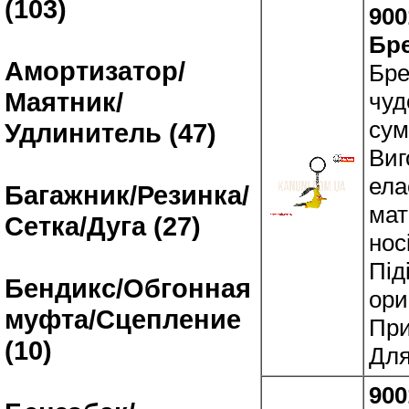
(103)
900
Бре
Амортизатор/
Бре
Маятник/
чуд
сум
Удлинитель (47)
Виг
ела
Багажник/Резинка/
мат
Сетка/Дуга (27)
нос
Під
Бендикс/Обгонная
ори
муфта/Сцепление
При
(10)
Для
900