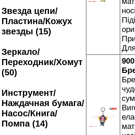
мат
Звезда цепи/
нос
Під
Пластина/Кожух
ори
звезды (15)
При
Для
Зеркало/
900
Переходник/Хомут
Бр
(50)
Бре
чуд
Инструмент/
сум
Наждачная бумага/
Виг
Насос/Книга/
ела
Помпа (14)
мат