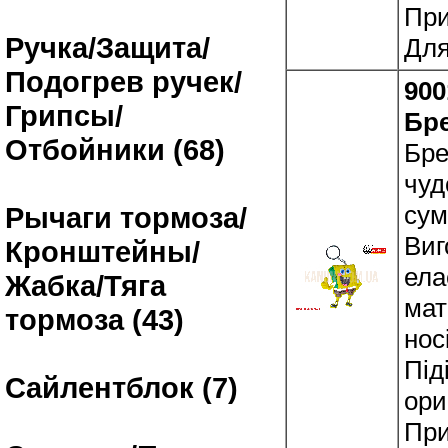
При
Ручка/Защита/
Для
Подогрев ручек/
900
Грипсы/
Бр
Отбойники (68)
Бре
чуд
сум
Рычаги тормоза/
Виг
Кронштейны/
ела
Жабка/Тяга
мат
тормоза (43)
нос
Під
Сайлентблок (7)
ори
При