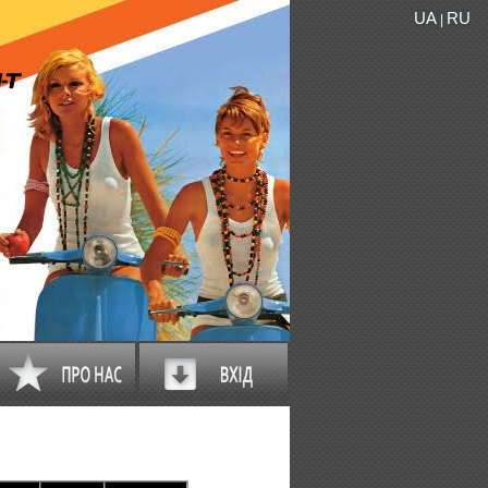
UA
RU
|