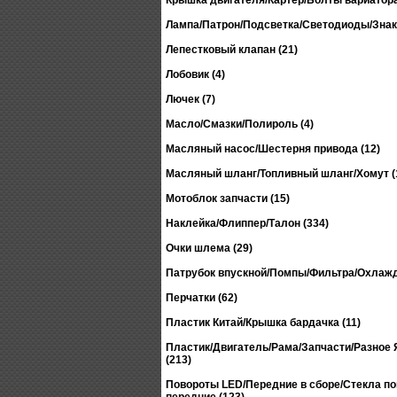
Крышка двигателя/Картер/Болты вариатора
Лампа/Патрон/Подсветка/Светодиоды/Знак 
Лепестковый клапан (21)
Лобовик (4)
Лючек (7)
Масло/Смазки/Полироль (4)
Масляный насос/Шестерня привода (12)
Масляный шланг/Топливный шланг/Хомут (
Мотоблок запчасти (15)
Наклейка/Флиппер/Талон (334)
Очки шлема (29)
Патрубок впускной/Помпы/Фильтра/Охлажд
Перчатки (62)
Пластик Китай/Крышка бардачка (11)
Пластик/Двигатель/Рама/Запчасти/Разное Я
(213)
Повороты LED/Передние в сборе/Стекла п