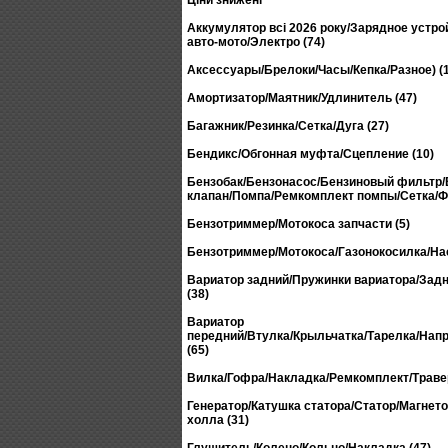
Ціни знижені
Аккумулятор всі 2026 року/Зарядное устро
авто-мото/Электро (74)
Аксессуары/Брелоки/Часы/Кепка/Разное) (
Амортизатор/Маятник/Удлинитель (47)
Багажник/Резинка/Сетка/Дуга (27)
Бендикс/Обгонная муфта/Сцепление (10)
Бензобак/Бензонасос/Бензиновый фильтр
клапан/Помпа/Ремкомплект помпы/Сетка/Фо
Бензотриммер/Мотокоса запчасти (5)
Бензотриммер/Мотокоса/Газонокосилка/Нас
Вариатор задний/Пружинки вариатора/Зад
(38)
Вариатор
передний/Втулка/Крыльчатка/Тарелка/На
(65)
Вилка/Гофра/Накладка/Ремкомплект/Травер
Генератор/Катушка статора/Статор/Магнето
холла (31)