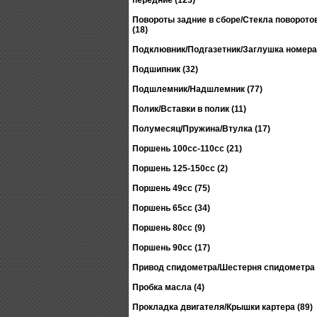
передние (123)
Повороты задние в сборе/Стекла поворото
(18)
Подклювник/Подгазетник/Заглушка номера
Подшипник (32)
Подшлемник/Надшлемник (77)
Полик/Вставки в полик (11)
Полумесяц/Пружина/Втулка (17)
Поршень 100сс-110сс (21)
Поршень 125-150сс (2)
Поршень 49сс (75)
Поршень 65сс (34)
Поршень 80сс (9)
Поршень 90сс (17)
Привод спидометра/Шестерня спидометра 
Пробка масла (4)
Прокладка двигателя/Крышки картера (89)