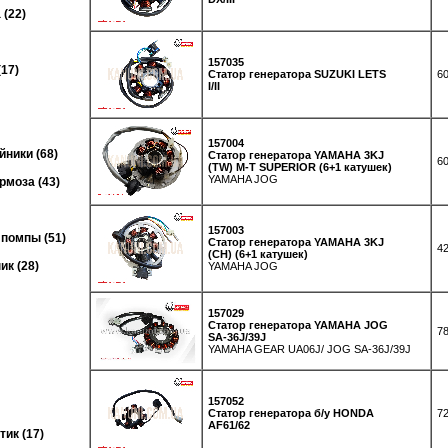
(22)
157035
17)
Статор генератора SUZUKI LETS
60
I/II
157004
ники (68)
Статор генератора YAMAHA 3KJ
60
(TW) M-T SUPERIOR (6+1 катушек)
YAMAHA JOG
рмоза (43)
157003
помпы (51)
Статор генератора YAMAHA 3KJ
42
(CH) (6+1 катушек)
к (28)
YAMAHA JOG
157029
Статор генератора YAMAHA JOG
78
SA-36J/39J
YAMAHA GEAR UA06J/ JOG SA-36J/39J
157052
Статор генератора б/у HONDA
72
AF61/62
ик (17)