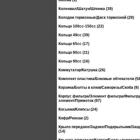
Кнопка (9)
Коленвал/Шатун/Шпонка (39)
Колодки тормозные/Диск тормозной (29)
Кольцо 100сс-150сс (22)
Кольцо 49сс (39)
Кольцо 65сс (17)
Кольцо 80сс (11)
Кольцо 90сс (16)
Коммутатор/Катушка (26)
Комплект пластика/Боковые обтекатели (58
Корзина/Болты в клюв/Саморезы/Скоба (9)
Корпус фильтра/Элемент фильтра/Фильтр
элемент/Прямоток (97)
Косынки/Клипсы (24)
Кофр/Рюкзак (2)
Крыло переднее/Заднее/Подкрыльник/Защ
(14)