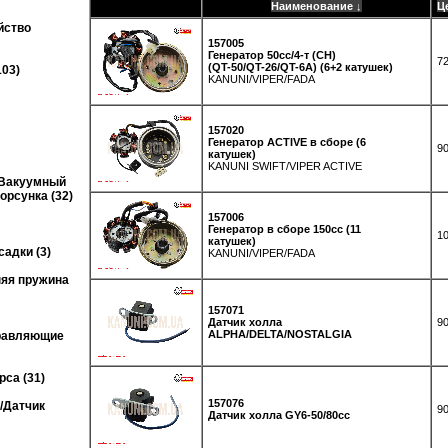
Наименование ↓
Ц
йство
157005
Генератор 50cc/4-т (CH)
72
(QT-50/QT-26/QT-6A) (6+2 катушек)
103)
KANUNI/VIPER/FADA
157020
Генератор ACTIVE в сборе (6
90
катушек)
KANUNI SWIFT/VIPER ACTIVE
/Вакуумный
рсунка (32)
157006
Генератор в сборе 150сс (11
1
катушек)
адки (3)
KANUNI/VIPER/FADA
няя пружина
157071
Датчик холла
90
ALPHA/DELTA/NOSTALGIA
правляющие
са (31)
157076
/Датчик
90
Датчик холла GY6-50/80cc