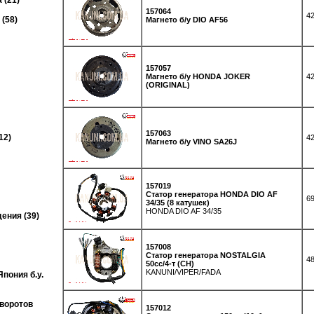
 (21)
157064
42
(58)
Магнето б/у DIO AF56
157057
Магнето б/у HONDA JOKER
42
(ORIGINAL)
157063
12)
42
Магнето б/у VINO SA26J
157019
Статор генератора HONDA DIO AF
69
34/35 (8 катушек)
HONDA DIO AF 34/35
ения (39)
157008
Статор генератора NOSTALGIA
48
50cc/4-т (CH)
KANUNI/VIPER/FADA
пония б.у.
оворотов
157012