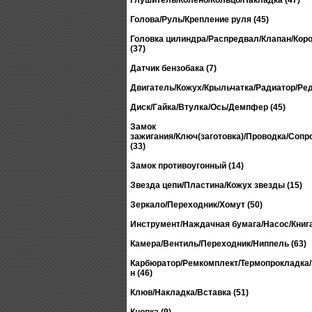
Глушитель/Колено/Кольцо/Накладка (47)
Голова/Руль/Крепление руля (45)
Головка цилиндра/Распредвал/Клапан/Ко
(37)
Датчик бензобака (7)
Двигатель/Кожух/Крыльчатка/Радиатор/Ред
Диск/Гайка/Втулка/Ось/Демпфер (45)
Замок
зажигания/Ключ(заготовка)/Проводка/Сопр
(33)
Замок противоугонный (14)
Звезда цепи/Пластина/Кожух звезды (15)
Зеркало/Переходник/Хомут (50)
Инструмент/Наждачная бумага/Насос/Книга
Камера/Вентиль/Переходник/Ниппель (63)
Карбюратор/Ремкомплект/Термопрокладка
н (46)
Клюв/Накладка/Вставка (51)