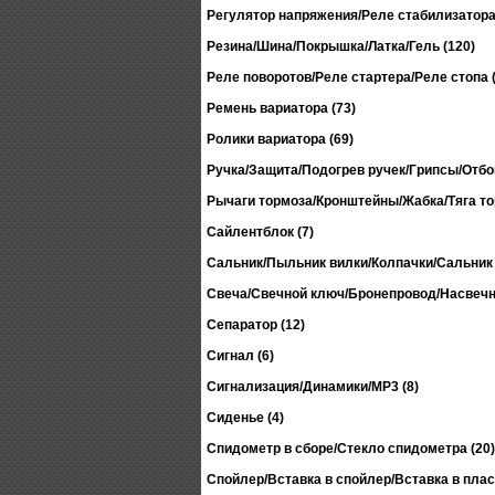
Регулятор напряжения/Реле стабилизатора 
Резина/Шина/Покрышка/Латка/Гель (120)
Реле поворотов/Реле стартера/Реле стопа (
Ремень вариатора (73)
Ролики вариатора (69)
Ручка/Защита/Подогрев ручек/Грипсы/Отбой
Рычаги тормоза/Кронштейны/Жабка/Тяга то
Сайлентблок (7)
Сальник/Пыльник вилки/Колпачки/Сальник 
Свеча/Свечной ключ/Бронепровод/Насвечни
Сепаратор (12)
Сигнал (6)
Сигнализация/Динамики/MP3 (8)
Сиденье (4)
Спидометр в сборе/Стекло спидометра (20)
Спойлер/Вставка в спойлер/Вставка в пласт