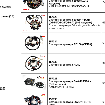
Статор генератора 150сс (10+1
72
катушек)
KANUNI/VIPER/MUSTANG/SABUR
в задние
 рамы (18)
157028
Статор генератора 50cc/4-т (CH)
(QT-50/QT-26/QT-6A) (6+2 катушек)
66
Статор генератора 50сс 4-т для Китайской
мототехники
157034
60
Статор генератора AD100 (СЕ11А)
157033
54
Статор генератора AD50
157021
Статор генератора GY6-125/150cc
54
(5+1 катушек)
KANUNI/VIPER/FADA
(16)
157036
Статор генератора SUZUKI LETS
60
DX/III