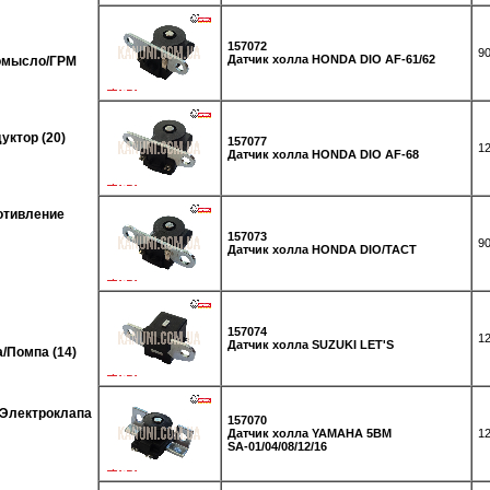
157072
90
Датчик холла HONDA DIO AF-61/62
ромысло/ГРМ
уктор (20)
157077
12
Датчик холла HONDA DIO AF-68
отивление
157073
90
Датчик холла HONDA DIO/TACT
157074
12
Датчик холла SUZUKI LET'S
/Помпа (14)
/Электроклапа
157070
Датчик холла YAMAHA 5BM
12
SA-01/04/08/12/16