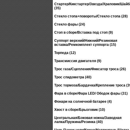
Стартер/Кикстартер/Звезда/Храповик/Шай
(35)
Стекло стопа+повороты/Стекло стопа (28)
Стекло фары (24)
Стоп в сборе/Вставка под стоп (9)
Суппорт верхний/Нижний/Резиновая
вставка/Ремкомплект суппорта (15)
Торпеда (12)
Трансмиссия двигателя (9)
Трос газа/Сцепления/Фиксатор троса (26)
Трос спидометра (40)
Трос тормоза/Бардачка/Крепление троса (3
Фара в сборе/Фара LED/ Ободок фары (31)
Фонари на солнечной батарее (4)
Хвост в сборе/Брызговик (10)
Центральная/Боковая ножка/Заводная
лапка/Пружина/Резинка (40)