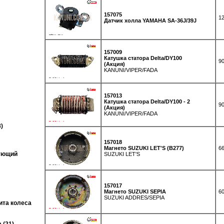
157075
12
Датчик холла YAMAHA SA-36J/39J
157009
Катушка статора Delta/DY100
90
(Акция)
KANUNI/VIPER/FADA
157013
Катушка статора Delta/DY100 - 2
90
(Акция)
KANUNI/VIPER/FADA
)
157018
Магнето SUZUKI LET'S (B277)
66
ующий
SUZUKI LET'S
157017
Магнето SUZUKI SEPIA
60
SUZUKI ADDRES/SEPIA
ита колеса