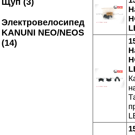
Щуп (3)
Н
H
Электровелосипед
L
KANUNI NEO/NEOS
1
(14)
Н
H
L
К
н
Т
п
L
1