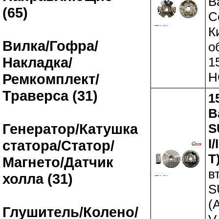
В
(65)
С
К
Вилка/Гофра/
о
Накладка/
1
H
Ремкомплект/
Траверса (31)
1
В
Генератор/Катушка
S
I
статора/Статор/
T
Магнето/Датчик
в
холла (31)
S
(
Глушитель/Колено/