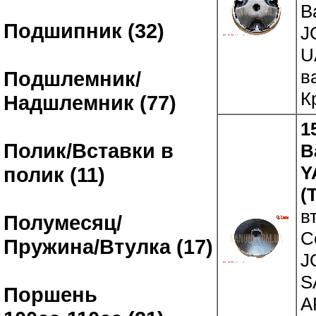
В
Подшипник (32)
J
U
в
Подшлемник/
К
Надшлемник (77)
1
Полик/Вставки в
В
Y
полик (11)
(
в
Полумесяц/
С
Пружина/Втулка (17)
J
S
Поршень
A