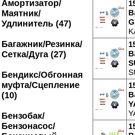
Амортизатор/
1
В
Маятник/
G
Удлинитель (47)
K
Багажник/Резинка/
1
В
Сетка/Дуга (27)
S
S
Бендикс/Обгонная
муфта/Сцепление
1
В
(10)
Y
Y
Бензобак/
Бензонасос/
1