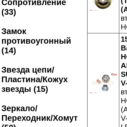
(
Сопротивление
(
(33)
в
H
Замок
1
противоугонный
В
(14)
H
A
Звезда цепи/
S
Пластина/Кожух
V
звезды (15)
в
H
Зеркало/
(
Переходник/Хомут
V
L