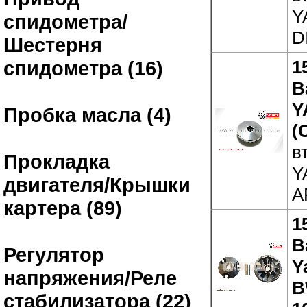
Y
спидометра/
D
Шестерня
1
спидометра (16)
В
Y
Пробка масла (4)
(
в
Прокладка
Y
двигателя/Крышки
A
картера (89)
1
В
Регулятор
Y
напряжения/Реле
B
стабилизатора (22)