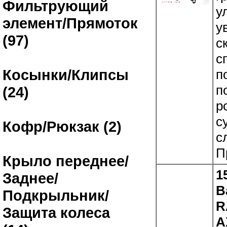
Фильтрующий
у
элемент/Прямоток
у
(97)
с
с
Косынки/Клипсы
п
п
(24)
р
с
Кофр/Рюкзак (2)
с
П
Крыло переднее/
1
Заднее/
В
Подкрыльник/
R
Защита колеса
A