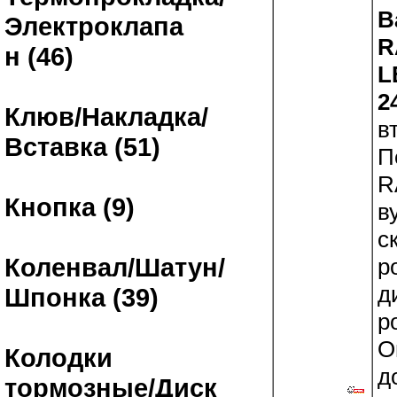
В
Электроклапа
R
н (46)
L
2
Клюв/Накладка/
в
Вставка (51)
П
R
Кнопка (9)
в
с
Коленвал/Шатун/
р
д
Шпонка (39)
р
О
Колодки
д
тормозные/Диск