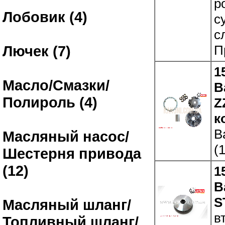
р
Лобовик (4)
с
с
П
Лючек (7)
1
Масло/Смазки/
В
Полироль (4)
Z
к
В
Масляный насос/
(
Шестерня привода
(12)
1
В
S
Масляный шланг/
в
Топливный шланг/