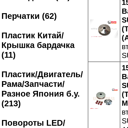
1
В
Перчатки (62)
S
(
Пластик Китай/
(
Крышка бардачка
в
(11)
S
1
Пластик/Двигатель/
В
Рама/Запчасти/
S
Разное Япония б.у.
(
(213)
M
в
S
Повороты LED/