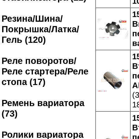
1
1
Резина/Шина/
В
Покрышка/Латка/
п
Гель (120)
в
1
Реле поворотов/
В
Реле стартера/Реле
п
стопа (17)
A
(
Ремень вариатора
1
(73)
1
В
Ролики вариатора
п