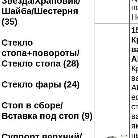
Звезда/Храповик/
н
Шайба/Шестерня
H
(35)
1
К
Стекло
в
стопа+повороты/
A
Стекло стопа (28)
К
в
Стекло фары (24)
A
е
Стоп в сборе/
с
Вставка под стоп (9)
в
я
п
Суппорт верхний/