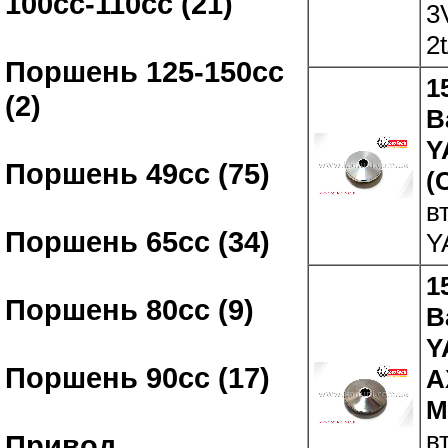
100сс-110сс (21)
3
2t
Поршень 125-150сс
1
(2)
В
Y
Поршень 49сс (75)
(
в
Поршень 65сс (34)
Y
1
Поршень 80сс (9)
В
Y
Поршень 90сс (17)
A
M
в
Привод