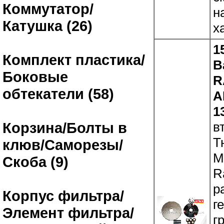
Коммутатор/
н
Катушка (26)
х
1
Комплект пластика/
В
Боковые
R
обтекатели (58)
A
1
в
Корзина/Болты в
Т
клюв/Саморезы/
M
Скоба (9)
R
р
Корпус фильтра/
г
Элемент фильтра/
г