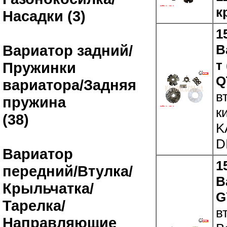
к
Насадки (3)
1
В
Вариатор задний/
т
Пружинки
Q
вариатора/Задняя
в
пружина
к
(38)
K
D
Вариатор
1
передний/Втулка/
В
Крыльчатка/
G
Тарелка/
в
Направляющие