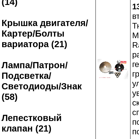
(14)
1
в
Крышка двигателя/
Т
Картер/Болты
M
вариатора (21)
R
р
г
Лампа/Патрон/
г
Подсветка/
у
Светодиоды/Знак
у
(58)
с
с
Лепестковый
п
клапан (21)
п