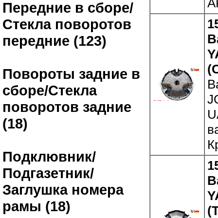
A
Передние в сборе/
Стекла поворотов
1
В
передние (123)
Y
(
Повороты задние в
В
сборе/Стекла
J
поворотов задние
U
(18)
в
К
Подклювник/
1
Подгазетник/
В
Заглушка номера
Y
рамы (18)
(