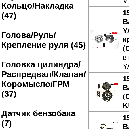
V
Кольцо/Накладка
1
(47)
В
Y
Голова/Руль/
к
Крепление руля (45)
(
в
Головка цилиндра/
Y
Распредвал/Клапан/
1
Коромысло/ГРМ
В
(37)
(
K
Датчик бензобака
1
(7)
В