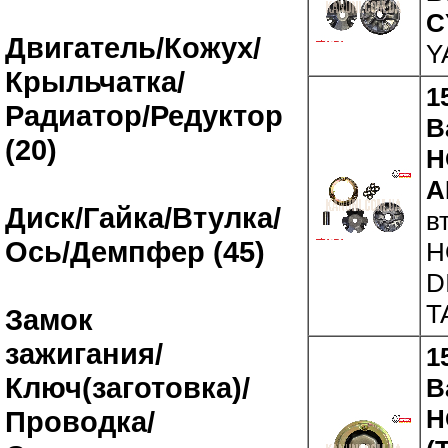
C
Двигатель/Кожух/
Y
Крыльчатка/
1
Радиатор/Редуктор
В
(20)
H
A
Диск/Гайка/Втулка/
в
Ось/Демпфер (45)
H
D
T
Замок
зажигания/
1
Ключ(заготовка)/
В
H
Проводка/