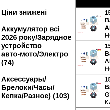
Ціни знижені
1
В
A
Аккумулятор всі
H
2026 року/Зарядное
устройство
1
В
авто-мото/Электро
A
(74)
H
Аксессуары/
1
В
Брелоки/Часы/
G
Кепка/Разное) (103)
K