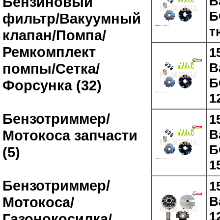
В
Бензиновый
Б
фильтр/Вакуумный
т
клапан/Помпа/
Ремкомплект
1
В
помпы/Сетка/
Б
Форсунка (32)
1
Бензотриммер/
1
В
Мотокоса запчасти
Б
(5)
1
Бензотриммер/
1
В
Мотокоса/
1
Газонокосилка/