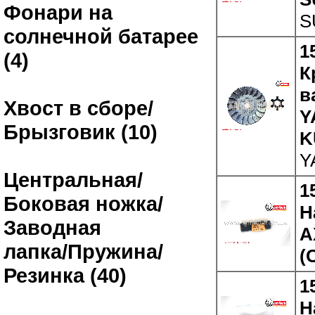
Фонари на
S
солнечной батарее
1
(4)
К
в
Хвост в сборе/
Y
Брызговик (10)
K
Y
Центральная/
1
Боковая ножка/
Н
Заводная
A
лапка/Пружина/
(
Резинка (40)
1
Н