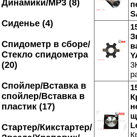
Динамики/MP3 (8)
п
S
Сиденье (4)
1
З
Спидометр в сборе/
в
Стекло спидометра
Y
(20)
3
р
Спойлер/Вставка в
1
спойлер/Вставка в
К
пластик (17)
н
щ
L
Стартер/Кикстартер/
К