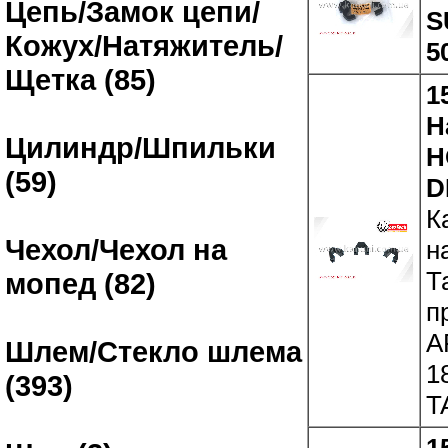
Цепь/Замок цепи/
S
Кожух/Натяжитель/
5
Щетка (85)
1
Н
Цилиндр/Шпильки
H
(59)
D
К
Чехол/Чехол на
н
Т
мопед (82)
п
A
Шлем/Стекло шлема
1
(393)
T
1