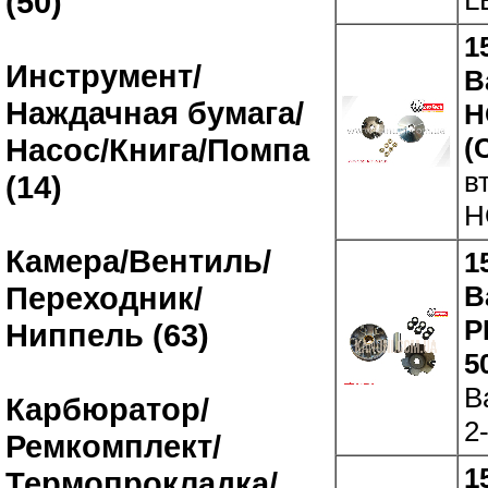
(50)
1
Инструмент/
В
Наждачная бумага/
H
(
Насос/Книга/Помпа
в
(14)
H
Камера/Вентиль/
1
В
Переходник/
P
Ниппель (63)
5
В
Карбюратор/
2
Ремкомплект/
1
Термопрокладка/