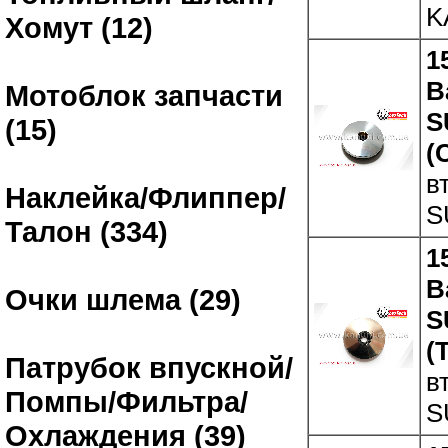
K
Хомут (12)
1
В
Мотоблок запчасти
S
(15)
(
в
Наклейка/Флиппер/
S
Талон (334)
1
В
Очки шлема (29)
S
(
Патрубок впускной/
в
Помпы/Фильтра/
S
Охлаждения (39)