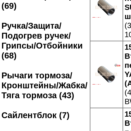
(69)
S
ш
Ручка/Защита/
(
1
Подогрев ручек/
Грипсы/Отбойники
1
(68)
В
п
Y
Рычаги тормоза/
(
Кронштейны/Жабка/
(
Тяга тормоза (43)
B
1
Сайлентблок (7)
В