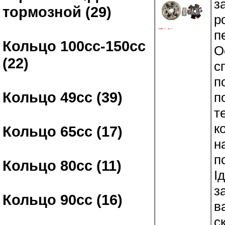
з
тормозной (29)
р
п
Кольцо 100сс-150сс
О
(22)
с
п
Кольцо 49сс (39)
п
т
к
Кольцо 65сс (17)
н
п
Кольцо 80сс (11)
І
з
Кольцо 90сс (16)
в
с