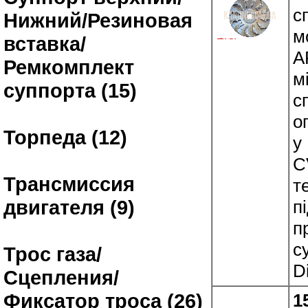
с
Нижний/Резиновая
м
вставка/
A
Ремкомплект
м
суппорта (15)
с
о
Торпеда (12)
у
C
Трансмиссия
т
двигателя (9)
п
п
с
Трос газа/
D
Сцепления/
Фиксатор троса (26)
1