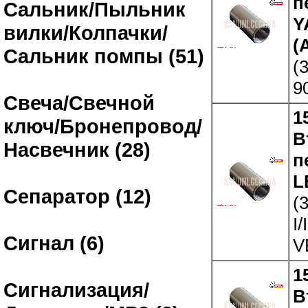
п
Сальник/Пыльник
Y
вилки/Колпачки/
(
Сальник помпы (51)
(
9
Свеча/Свечной
1
ключ/Бронепровод/
В
Насвечник (28)
п
LE
Сепаратор (12)
(
I/
Сигнал (6)
V
1
Сигнализация/
В