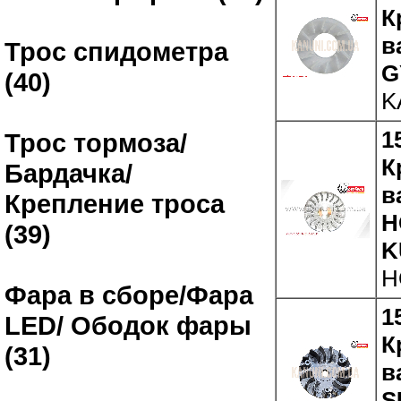
К
в
Трос спидометра
G
(40)
K
1
Трос тормоза/
К
Бардачка/
в
Крепление троса
H
(39)
K
H
Фара в сборе/Фара
1
LED/ Ободок фары
К
(31)
в
S