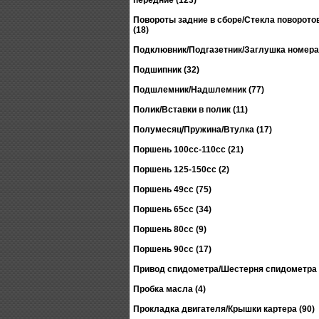
передние (123)
Повороты задние в сборе/Стекла поворото
(18)
Подклювник/Подгазетник/Заглушка номера
Подшипник (32)
Подшлемник/Надшлемник (77)
Полик/Вставки в полик (11)
Полумесяц/Пружина/Втулка (17)
Поршень 100сс-110сс (21)
Поршень 125-150сс (2)
Поршень 49сс (75)
Поршень 65сс (34)
Поршень 80сс (9)
Поршень 90сс (17)
Привод спидометра/Шестерня спидометра 
Пробка масла (4)
Прокладка двигателя/Крышки картера (90)