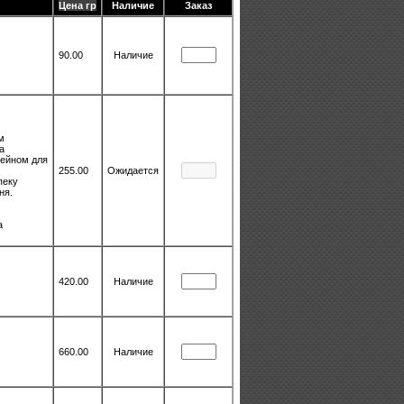
Цена гр
Наличие
Заказ
90.00
Наличие
м
а
ейном для
255.00
Ожидается
пеку
ня.
а
420.00
Наличие
660.00
Наличие