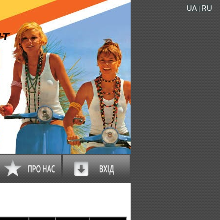
UA
RU
|