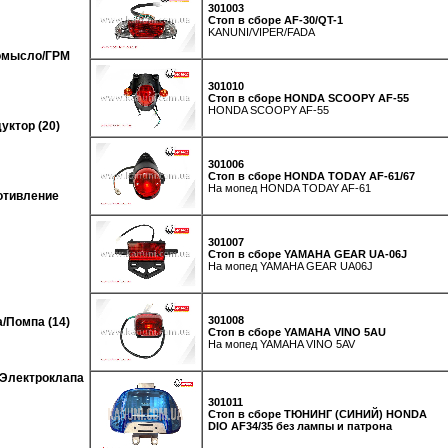
301003
Стоп в сборе AF-30/QT-1
KANUNI/VIPER/FADA
ромысло/ГРМ
301010
Стоп в сборе HONDA SCOOPY AF-55
HONDA SCOOPY AF-55
уктор (20)
301006
Стоп в сборе HONDA TODAY AF-61/67
На мопед HONDA TODAY AF-61
отивление
301007
Стоп в сборе YAMAHA GEAR UA-06J
На мопед YAMAHA GEAR UA06J
301008
/Помпа (14)
Стоп в сборе YAMAHA VINO 5AU
На мопед YAMAHA VINO 5AV
/Электроклапа
301011
Стоп в сборе ТЮНИНГ (СИНИЙ) HONDA
DIO AF34/35 без лампы и патрона