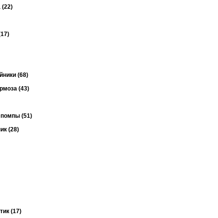
(22)
17)
ники (68)
рмоза (43)
помпы (51)
к (28)
ик (17)