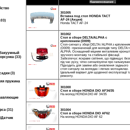
Наименование ↓
йство
301005
Вставка под стоп HONDA TACT
AF-24 (Акция)
103)
Honda TACT AF-24
301002
Стоп в сборе DELTA/ALPHA с
креплением (D009)
Стоп-сигнал у зборі DELTA / ALPHA з кріплення
(D009) -призначений для мопедів типу DELTA т
ALPHA. Оснащений міцним металевим кроншт
/Вакуумный
зручного монтажу та стабільної фіксації.
рсунка (33)
Забезпечує яскраве світіння, що підвищує без
під час руху, чітко сигналізуючи про гальмуван
Підходить для заміни або оновлення заднього
стоп-сигналу на мопедах і легких мотоциклах.
Ідеальний варіант для щоденної експлуатації т
адки (3)
ремонту.
няя пружина
301000
Стоп в сборе HONDA DIO AF34/35
На мопед HONDA DIO AF 34/35
правляющие
са (31)
301004
Стоп в сборе HONDA DIO AF62
На мопед HONDA DIO AF 62
/Датчик