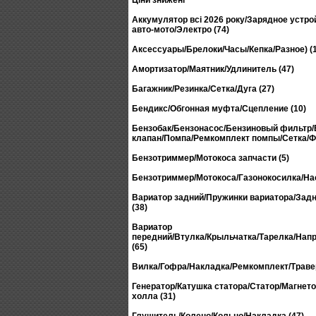
Ціни знижені
Аккумулятор всі 2026 року/Зарядное устро
авто-мото/Электро (74)
Аксессуары/Брелоки/Часы/Кепка/Разное) (
Амортизатор/Маятник/Удлинитель (47)
Багажник/Резинка/Сетка/Дуга (27)
Бендикс/Обгонная муфта/Сцепление (10)
Бензобак/Бензонасос/Бензиновый фильтр
клапан/Помпа/Ремкомплект помпы/Сетка/Фо
Бензотриммер/Мотокоса запчасти (5)
Бензотриммер/Мотокоса/Газонокосилка/Нас
Вариатор задний/Пружинки вариатора/Зад
(38)
Вариатор
передний/Втулка/Крыльчатка/Тарелка/На
(65)
Вилка/Гофра/Накладка/Ремкомплект/Травер
Генератор/Катушка статора/Статор/Магнето
холла (31)