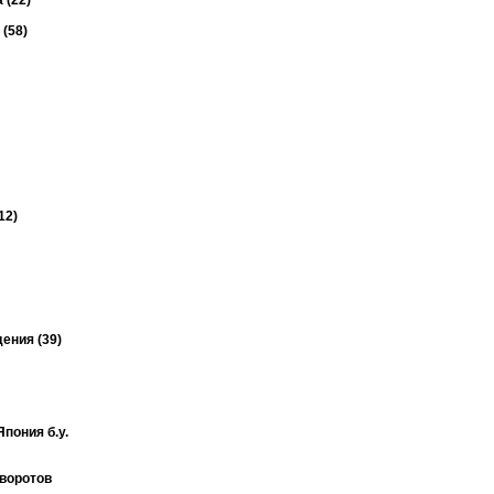
 (22)
(58)
12)
ения (39)
пония б.у.
оворотов