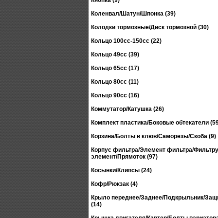
Кнопка (9)
Коленвал/Шатун/Шпонка (39)
Колодки тормозные/Диск тормозной (30)
Кольцо 100сс-150сс (22)
Кольцо 49сс (39)
Кольцо 65сс (17)
Кольцо 80сс (11)
Кольцо 90сс (16)
Коммутатор/Катушка (26)
Комплект пластика/Боковые обтекатели (59
Корзина/Болты в клюв/Саморезы/Скоба (9)
Корпус фильтра/Элемент фильтра/Фильтр
элемент/Прямоток (97)
Косынки/Клипсы (24)
Кофр/Рюкзак (4)
Крыло переднее/Заднее/Подкрыльник/Защ
(14)