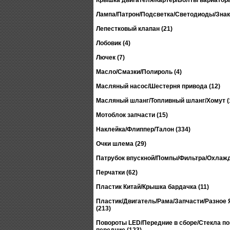
Крышка двигателя/Картер/Болты вариатора
Лампа/Патрон/Подсветка/Светодиоды/Знак 
Лепестковый клапан (21)
Лобовик (4)
Лючек (7)
Масло/Смазки/Полироль (4)
Масляный насос/Шестерня привода (12)
Масляный шланг/Топливный шланг/Хомут (
Мотоблок запчасти (15)
Наклейка/Флиппер/Талон (334)
Очки шлема (29)
Патрубок впускной/Помпы/Фильтра/Охлажд
Перчатки (62)
Пластик Китай/Крышка бардачка (11)
Пластик/Двигатель/Рама/Запчасти/Разное Я
(213)
Повороты LED/Передние в сборе/Стекла п