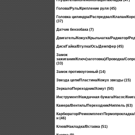
Глушитель/Колено/Кольцо/Накладка (47)
Голова/Руль/Крепление руля (45)
Головка цилиндра/Распредвал/Клапан/Ко
(37)
Датчик бензобака (7)
Двигатель/Кожух/Крыльчатка/Радиатор/Ред
Диск/Гайка/Втулка/Ось/Демпфер (45)
Замок
зажигания/Ключ(заготовка)/Проводка/Сопр
(33)
Замок противоугонный (14)
Звезда цепи/Пластина/Кожух звезды (15)
Зеркало/Переходник/Хомут (50)
Инструмент/Наждачная бумага/Насос/Книга
Камера/Вентиль/Переходник/Ниппель (63)
Карбюратор/Ремкомплект/Термопрокладка
н (46)
Клюв/Накладка/Вставка (51)