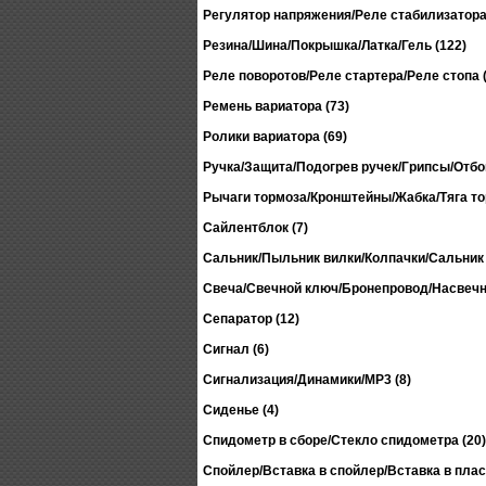
Регулятор напряжения/Реле стабилизатора 
Резина/Шина/Покрышка/Латка/Гель (122)
Реле поворотов/Реле стартера/Реле стопа (
Ремень вариатора (73)
Ролики вариатора (69)
Ручка/Защита/Подогрев ручек/Грипсы/Отбой
Рычаги тормоза/Кронштейны/Жабка/Тяга то
Сайлентблок (7)
Сальник/Пыльник вилки/Колпачки/Сальник 
Свеча/Свечной ключ/Бронепровод/Насвечни
Сепаратор (12)
Сигнал (6)
Сигнализация/Динамики/MP3 (8)
Сиденье (4)
Спидометр в сборе/Стекло спидометра (20)
Спойлер/Вставка в спойлер/Вставка в пласт