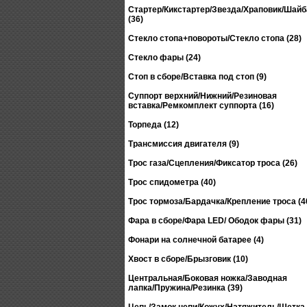
Стартер/Кикстартер/Звезда/Храповик/Шай
(36)
Стекло стопа+повороты/Стекло стопа (28)
Стекло фары (24)
Стоп в сборе/Вставка под стоп (9)
Суппорт верхний/Нижний/Резиновая
вставка/Ремкомплект суппорта (16)
Торпеда (12)
Трансмиссия двигателя (9)
Трос газа/Сцепления/Фиксатор троса (26)
Трос спидометра (40)
Трос тормоза/Бардачка/Крепление троса (4
Фара в сборе/Фара LED/ Ободок фары (31)
Фонари на солнечной батарее (4)
Хвост в сборе/Брызговик (10)
Центральная/Боковая ножка/Заводная
лапка/Пружина/Резинка (39)