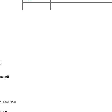
)
ующий
ита колеса