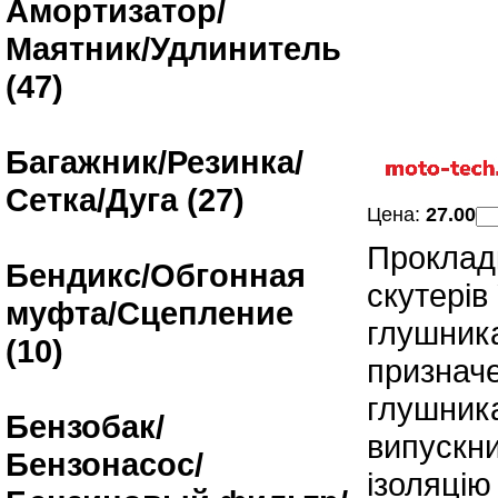
Амортизатор/
Маятник/Удлинитель
(47)
Багажник/Резинка/
Сетка/Дуга (27)
Цена:
27.00
Прокладк
Бендикс/Обгонная
скутері
муфта/Сцепление
глушник
(10)
призначе
глушник
Бензобак/
випускни
Бензонасос/
ізоляцію