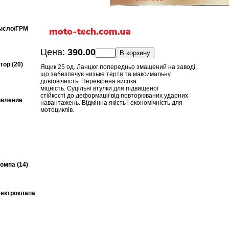
ысло/ГРМ
Цена:
390.00
В корзину
ор (20)
Ящик 25 од. Ланцюг попередньо змащений на заводі,
що забезпечує низьке тертя та максимальну
довговічність. Перевірена висока
міцність. Суцільні втулки для підвищеної
стійкості до деформації від повторюваних ударних
ивление
навантажень. Відмінна якість і економічність для
мотоциклів.
омпа (14)
ектроклапа