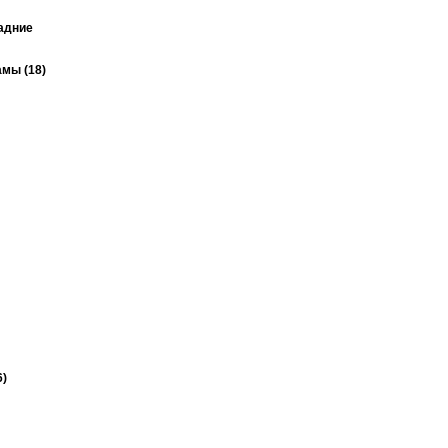
задние
мы (18)
6)