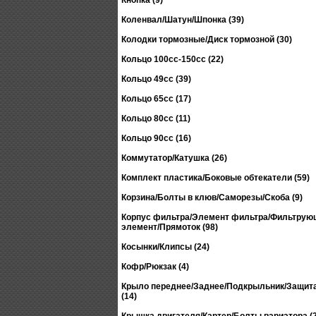
Кнопка (9)
Коленвал/Шатун/Шпонка (39)
Колодки тормозные/Диск тормозной (30)
Кольцо 100сс-150сс (22)
Кольцо 49сс (39)
Кольцо 65сс (17)
Кольцо 80сс (11)
Кольцо 90сс (16)
Коммутатор/Катушка (26)
Комплект пластика/Боковые обтекатели (59)
Корзина/Болты в клюв/Саморезы/Скоба (9)
Корпус фильтра/Элемент фильтра/Фильтрую
элемент/Прямоток (98)
Косынки/Клипсы (24)
Кофр/Рюкзак (4)
Крыло переднее/Заднее/Подкрыльник/Защита
(14)