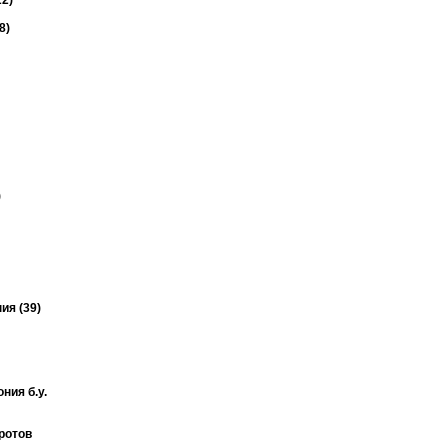
2)
8)
)
ия (39)
ния б.у.
ротов