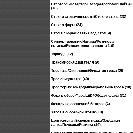
Стартер/Кикстартер/Звезда/Храповик/Шайба
(36)
Стекло стопа+повороты/Стекло стопа (28)
Стекло фары (24)
Стоп в сборе/Вставка под стоп (9)
Суппорт верхний/Нижний/Резиновая
вставка/Ремкомплект суппорта (16)
Торпеда (12)
Трансмиссия двигателя (9)
Трос газа/Сцепления/Фиксатор троса (26)
Трос спидометра (40)
Трос тормоза/Бардачка/Крепление троса (40)
Фара в сборе/Фара LED/ Ободок фары (31)
Фонари на солнечной батарее (4)
Хвост в сборе/Брызговик (10)
Центральная/Боковая ножка/Заводная
лапка/Пружина/Резинка (39)