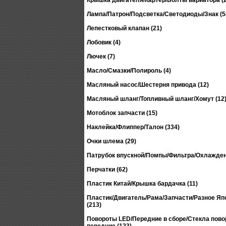
Крышка двигателя/Картер/Болты вариатора (2
Лампа/Патрон/Подсветка/Светодиоды/Знак (5
Лепестковый клапан (21)
Лобовик (4)
Лючек (7)
Масло/Смазки/Полироль (4)
Масляный насос/Шестерня привода (12)
Масляный шланг/Топливный шланг/Хомут (12
Мотоблок запчасти (15)
Наклейка/Флиппер/Талон (334)
Очки шлема (29)
Патрубок впускной/Помпы/Фильтра/Охлажден
Перчатки (62)
Пластик Китай/Крышка бардачка (11)
Пластик/Двигатель/Рама/Запчасти/Разное Япо
(213)
Повороты LED/Передние в сборе/Стекла пово