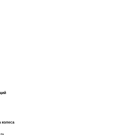
щий
 колеса