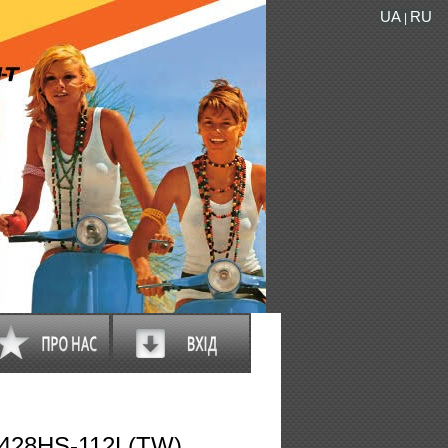
UA
RU
|
428HS-112L(TW)