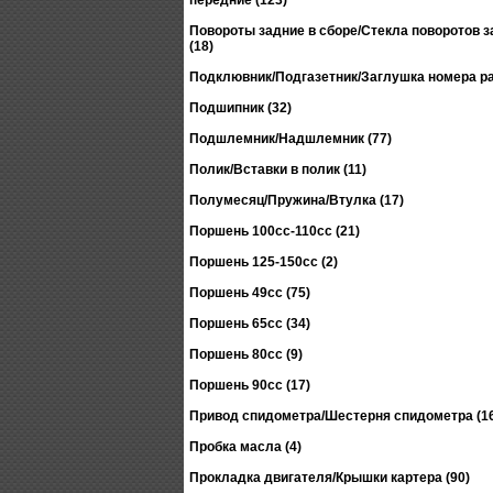
передние (123)
Повороты задние в сборе/Стекла поворотов 
(18)
Подклювник/Подгазетник/Заглушка номера ра
Подшипник (32)
Подшлемник/Надшлемник (77)
Полик/Вставки в полик (11)
Полумесяц/Пружина/Втулка (17)
Поршень 100сс-110сс (21)
Поршень 125-150сс (2)
Поршень 49сс (75)
Поршень 65сс (34)
Поршень 80сс (9)
Поршень 90сс (17)
Привод спидометра/Шестерня спидометра (1
Пробка масла (4)
Прокладка двигателя/Крышки картера (90)