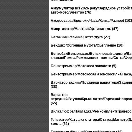
Ціни знижені
Аккумулятор всі 2026 року/Зарядное устройс
авто-мото/Электро (76)
Аксессуары/Брелоки/Часы/Кепка/Разное) (103
Амортизатор/Маятник/Удлинитель (47)
Багажник/Резинка/Сетка/Дуга (27)
Бендикс/Обгонная муфта/Сцепление (10)
Бензобак/Бензонасос/Бензиновый фильтр/В
клапан/Помпа/Ремкомплект помпы/Сетка/Форс
Бензотриммер/Мотокоса запчасти (5)
Бензотриммер/Мотокоса/Газонокосилка/Насад
Вариатор задний/Пружинки вариатора/Задня
(38)
Вариатор
передний/Втулка/Крыльчатка/Тарелка/Напр
(65)
Вилка/Гофра/Накладка/Ремкомплект/Траверса
Генератор/Катушка статора/Статор/Магнето/Д
холла (31)