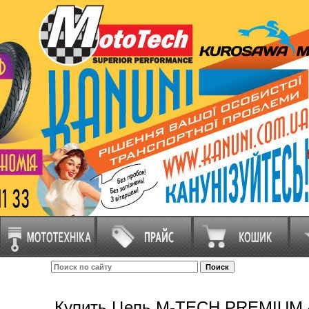
Купить Цепь M-TECН PREMIUM 