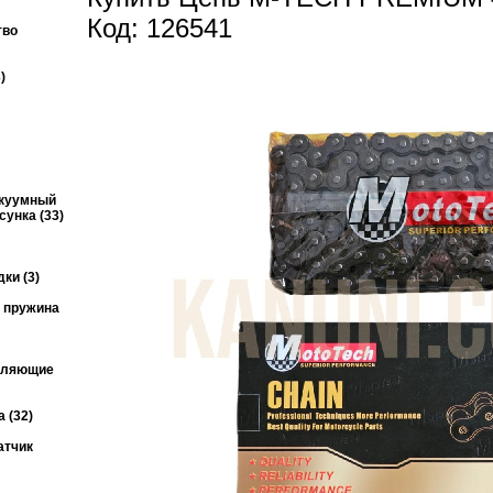
Код: 126541
тво
)
акуумный
унка (33)
ки (3)
я пружина
авляющие
 (32)
атчик