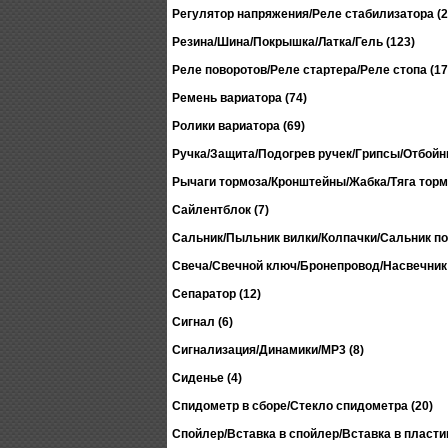
Регулятор напряжения/Реле стабилизатора (2
Резина/Шина/Покрышка/Латка/Гель (123)
Реле поворотов/Реле стартера/Реле стопа (17
Ремень вариатора (74)
Ролики вариатора (69)
Ручка/Защита/Подогрев ручек/Грипсы/Отбойни
Рычаги тормоза/Кронштейны/Жабка/Тяга тормо
Сайлентблок (7)
Сальник/Пыльник вилки/Колпачки/Сальник по
Свеча/Свечной ключ/Бронепровод/Насвечник 
Сепаратор (12)
Сигнал (6)
Сигнализация/Динамики/MP3 (8)
Сиденье (4)
Спидометр в сборе/Стекло спидометра (20)
Спойлер/Вставка в спойлер/Вставка в пластик