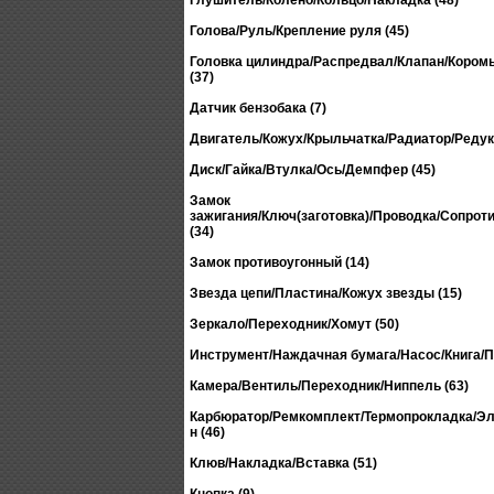
Глушитель/Колено/Кольцо/Накладка (48)
Голова/Руль/Крепление руля (45)
Головка цилиндра/Распредвал/Клапан/Кором
(37)
Датчик бензобака (7)
Двигатель/Кожух/Крыльчатка/Радиатор/Редукт
Диск/Гайка/Втулка/Ось/Демпфер (45)
Замок
зажигания/Ключ(заготовка)/Проводка/Сопрот
(34)
Замок противоугонный (14)
Звезда цепи/Пластина/Кожух звезды (15)
Зеркало/Переходник/Хомут (50)
Инструмент/Наждачная бумага/Насос/Книга/П
Камера/Вентиль/Переходник/Ниппель (63)
Карбюратор/Ремкомплект/Термопрокладка/Эл
н (46)
Клюв/Накладка/Вставка (51)