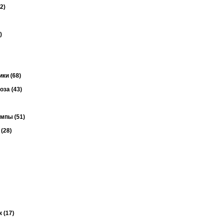
2)
)
ки (68)
за (43)
мпы (51)
(28)
 (17)