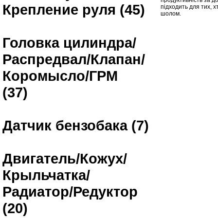
продуктивність за д
Крепление руля (45)
підходить для тих, х
шолом.
Головка цилиндра/
Распредвал/Клапан/
Коромысло/ГРМ
(37)
Датчик бензобака (7)
Двигатель/Кожух/
Крыльчатка/
Радиатор/Редуктор
(20)