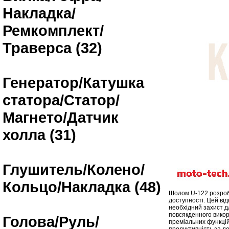
Накладка/
Ремкомплект/
Траверса (32)
Генератор/Катушка
статора/Статор/
Магнето/Датчик
холла (31)
Глушитель/Колено/
Кольцо/Накладка (48)
Шолом U-122 розроб
доступності. Цей ві
необхідний захист д
повсякденного викор
Голова/Руль/
преміальних функцій