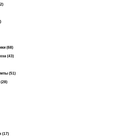
2)
)
ки (68)
за (43)
мпы (51)
(28)
 (17)