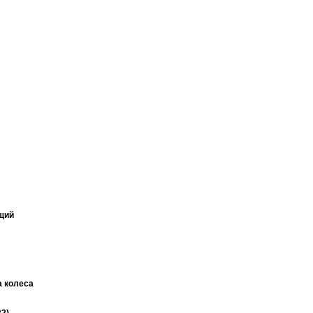
щий
 колеса