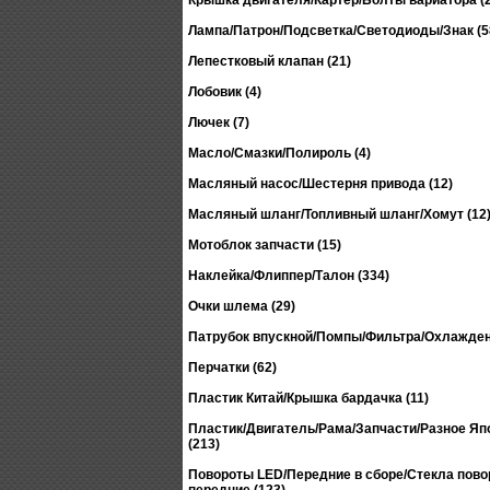
Крышка двигателя/Картер/Болты вариатора (2
Лампа/Патрон/Подсветка/Светодиоды/Знак (5
Лепестковый клапан (21)
Лобовик (4)
Лючек (7)
Масло/Смазки/Полироль (4)
Масляный насос/Шестерня привода (12)
Масляный шланг/Топливный шланг/Хомут (12
Мотоблок запчасти (15)
Наклейка/Флиппер/Талон (334)
Очки шлема (29)
Патрубок впускной/Помпы/Фильтра/Охлажден
Перчатки (62)
Пластик Китай/Крышка бардачка (11)
Пластик/Двигатель/Рама/Запчасти/Разное Япо
(213)
Повороты LED/Передние в сборе/Стекла пово