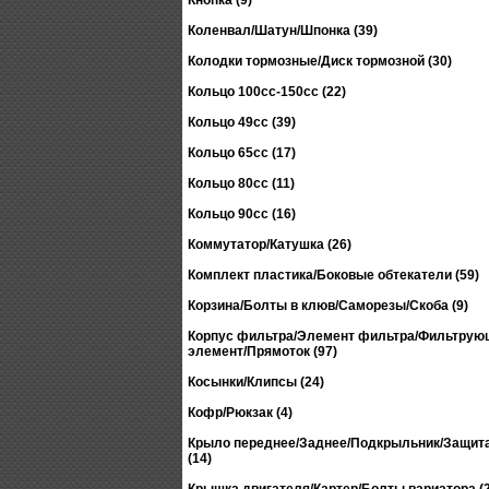
Кнопка (9)
Коленвал/Шатун/Шпонка (39)
Колодки тормозные/Диск тормозной (30)
Кольцо 100сс-150сс (22)
Кольцо 49сс (39)
Кольцо 65сс (17)
Кольцо 80сс (11)
Кольцо 90сс (16)
Коммутатор/Катушка (26)
Комплект пластика/Боковые обтекатели (59)
Корзина/Болты в клюв/Саморезы/Скоба (9)
Корпус фильтра/Элемент фильтра/Фильтрую
элемент/Прямоток (97)
Косынки/Клипсы (24)
Кофр/Рюкзак (4)
Крыло переднее/Заднее/Подкрыльник/Защита
(14)