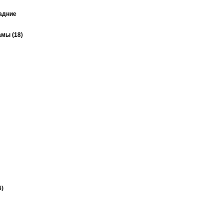
задние
мы (18)
6)