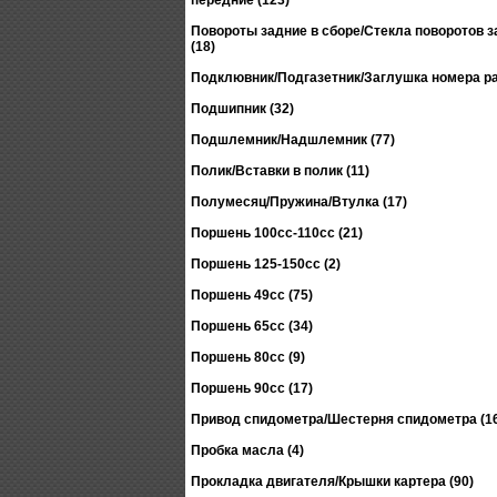
передние (123)
Повороты задние в сборе/Стекла поворотов 
(18)
Подклювник/Подгазетник/Заглушка номера ра
Подшипник (32)
Подшлемник/Надшлемник (77)
Полик/Вставки в полик (11)
Полумесяц/Пружина/Втулка (17)
Поршень 100сс-110сс (21)
Поршень 125-150сс (2)
Поршень 49сс (75)
Поршень 65сс (34)
Поршень 80сс (9)
Поршень 90сс (17)
Привод спидометра/Шестерня спидометра (1
Пробка масла (4)
Прокладка двигателя/Крышки картера (90)