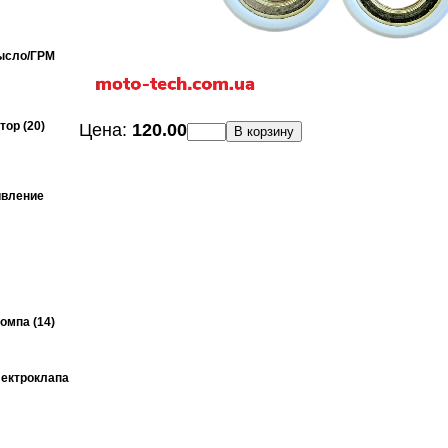
ысло/ГРМ
ор (20)
Цена:
120.00
В корзину
ивление
омпа (14)
ектроклапа