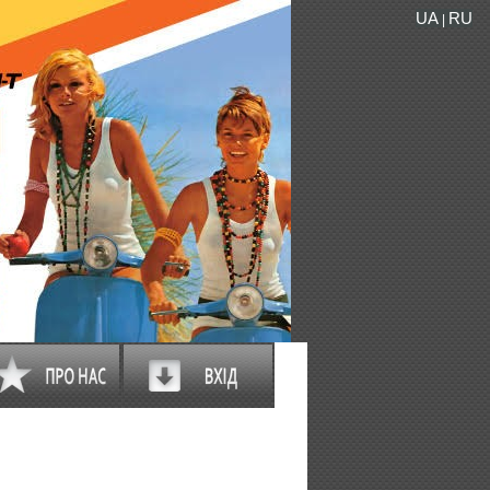
UA
RU
|