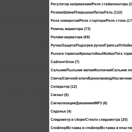
Регулятор напряжения/Реле стабилизатора (2
Резина/Шина/Покрышка/Латка/Гель (122)
Реле поворотов/Реле стартера/Реле стопа (17
Ремень вариатора (73)
Ролики вариатора (69)
Ручка/Защита/Подогрев ручек/Грипсы/Отбойни
Рычаги тормоза/Кронштейны/Жабка/Тяга тормо
Сайлентблок (7)
Сальник/Пыльник вилки/Колпачки/Сальник по
Свеча/Свечной ключ/Бронепровод/Насвечник 
Сепаратор (12)
Сигнал (6)
Сигнализация/Динамики/MP3 (8)
Сиденье (4)
Спидометр в сборе/Стекло спидометра (20)
Спойлер/Вставка в спойлер/Вставка в пластик