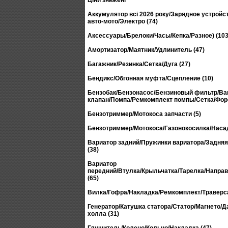
Ціни знижені
Аккумулятор всі 2026 року/Зарядное устройс
авто-мото/Электро (74)
Аксессуары/Брелоки/Часы/Кепка/Разное) (103
Амортизатор/Маятник/Удлинитель (47)
Багажник/Резинка/Сетка/Дуга (27)
Бендикс/Обгонная муфта/Сцепление (10)
Бензобак/Бензонасос/Бензиновый фильтр/В
клапан/Помпа/Ремкомплект помпы/Сетка/Форс
Бензотриммер/Мотокоса запчасти (5)
Бензотриммер/Мотокоса/Газонокосилка/Насад
Вариатор задний/Пружинки вариатора/Задня
(38)
Вариатор
передний/Втулка/Крыльчатка/Тарелка/Напр
(65)
Вилка/Гофра/Накладка/Ремкомплект/Траверса
Генератор/Катушка статора/Статор/Магнето/Д
холла (31)