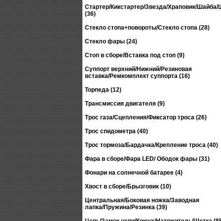
Стартер/Кикстартер/Звезда/Храповик/Шайба
(36)
Стекло стопа+повороты/Стекло стопа (28)
Стекло фары (24)
Стоп в сборе/Вставка под стоп (9)
Суппорт верхний/Нижний/Резиновая
вставка/Ремкомплект суппорта (16)
Торпеда (12)
Трансмиссия двигателя (9)
Трос газа/Сцепления/Фиксатор троса (26)
Трос спидометра (40)
Трос тормоза/Бардачка/Крепление троса (40)
Фара в сборе/Фара LED/ Ободок фары (31)
Фонари на солнечной батарее (4)
Хвост в сборе/Брызговик (10)
Центральная/Боковая ножка/Заводная
лапка/Пружина/Резинка (39)