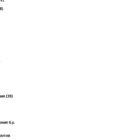
2)
8)
)
ия (39)
ния б.у.
ротов