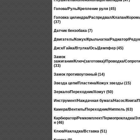
Глушитель/Колено/Кольцо/Накладка (47)
Голова/Руль/Крепление руля (45)
Головка цилиндра/Распредвал/Клапан/Кором
(37)
Датчик бензобака (7)
Двигатель/Кожух/Крыльчатка/Радиатор/Редукт
Диск/Гайка/Втулка/Ось/Демпфер (45)
Замок
зажигания/Ключ(заготовка)/Проводка/Сопрот
(33)
Замок противоугонный (14)
Звезда цепи/Пластина/Кожух звезды (15)
Зеркало/Переходник/Хомут (50)
Инструмент/Наждачная бумага/Насос/Книга/П
Камера/Вентиль/Переходник/Ниппель (63)
Карбюратор/Ремкомплект/Термопрокладка/Эл
н (46)
Клюв/Накладка/Вставка (51)