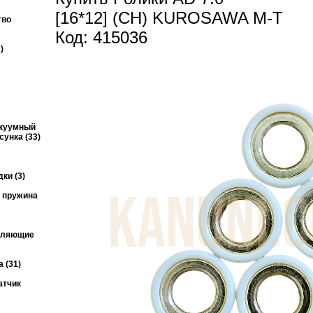
[16*12] (CH) KUROSAWA M-T
тво
Код: 415036
)
акуумный
унка (33)
ки (3)
я пружина
авляющие
 (31)
атчик