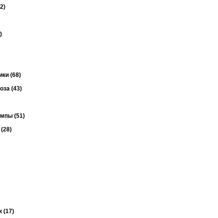
2)
)
ки (68)
за (43)
мпы (51)
(28)
 (17)