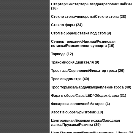
Стартер/Кикстартер/Звезда/Храповик/Шайба
(36)
Стекло стопа+повороты/Стекло стопа (28)
Стекло фары (24)
Стоп в сборе/Вставка под стоп (9)
Суппорт верхний/Нижний/Резиновая
вставка/Ремкомплект суппорта (16)
Торпеда (12)
Трансмиссия двигателя (9)
Трос газа/Сцепления/Фиксатор троса (26)
Трос спидометра (40)
Трос тормоза/Бардачка/Крепление троса (40)
Фара в сборе/Фара LED/ Ободок фары (31)
Фонари на солнечной батарее (4)
Хвост в сборе/Брызговик (10)
Центральная/Боковая ножка/Заводная
лапка/Пружина/Резинка (39)