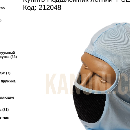
Код: 212048
тво
)
акуумный
унка (33)
ки (3)
я пружина
авляющие
 (31)
атчик