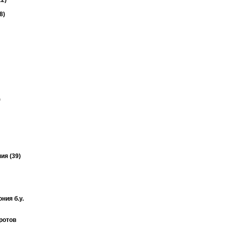
2)
8)
)
ия (39)
ния б.у.
ротов