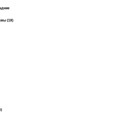
задние
мы (18)
6)