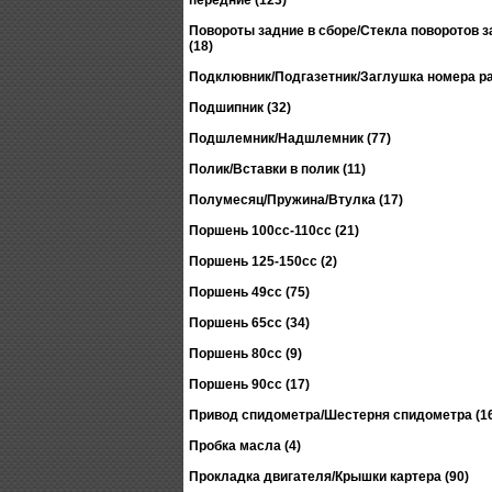
передние (123)
Повороты задние в сборе/Стекла поворотов 
(18)
Подклювник/Подгазетник/Заглушка номера ра
Подшипник (32)
Подшлемник/Надшлемник (77)
Полик/Вставки в полик (11)
Полумесяц/Пружина/Втулка (17)
Поршень 100сс-110сс (21)
Поршень 125-150сс (2)
Поршень 49сс (75)
Поршень 65сс (34)
Поршень 80сс (9)
Поршень 90сс (17)
Привод спидометра/Шестерня спидометра (1
Пробка масла (4)
Прокладка двигателя/Крышки картера (90)