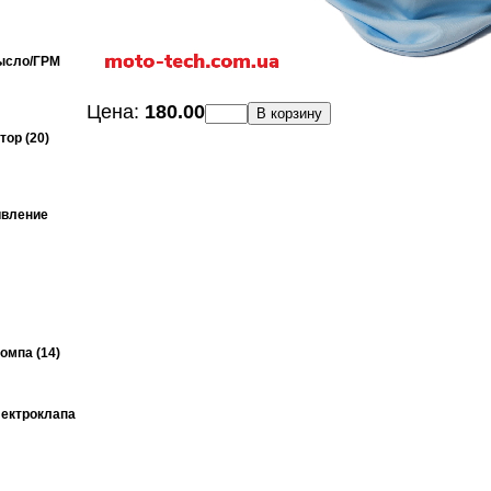
ысло/ГРМ
Цена:
180.00
В корзину
ор (20)
ивление
омпа (14)
ектроклапа