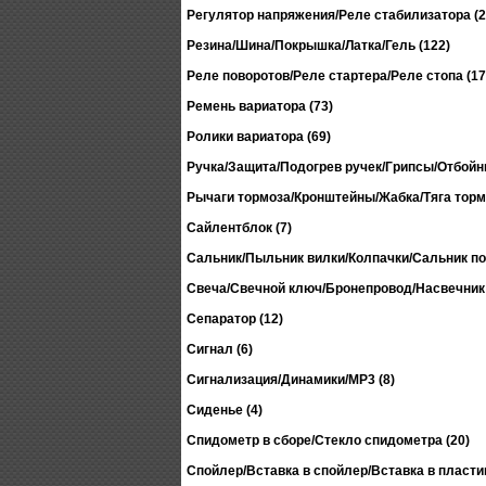
Регулятор напряжения/Реле стабилизатора (2
Резина/Шина/Покрышка/Латка/Гель (122)
Реле поворотов/Реле стартера/Реле стопа (17
Ремень вариатора (73)
Ролики вариатора (69)
Ручка/Защита/Подогрев ручек/Грипсы/Отбойни
Рычаги тормоза/Кронштейны/Жабка/Тяга тормо
Сайлентблок (7)
Сальник/Пыльник вилки/Колпачки/Сальник по
Свеча/Свечной ключ/Бронепровод/Насвечник 
Сепаратор (12)
Сигнал (6)
Сигнализация/Динамики/MP3 (8)
Сиденье (4)
Спидометр в сборе/Стекло спидометра (20)
Спойлер/Вставка в спойлер/Вставка в пластик