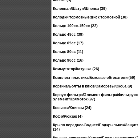
Кнопка (9)
Коленвал/Шатун/Шпонка (39)
Колодки тормозные/Диск тормозной (30)
Кольцо 100сс-150сс (22)
Кольцо 49сс (39)
Кольцо 65сс (17)
Кольцо 80сс (11)
Кольцо 90сс (16)
Коммутатор/Катушка (26)
Комплект пластика/Боковые обтекатели (59)
Корзина/Болты в клюв/Саморезы/Скоба (9)
Корпус фильтра/Элемент фильтра/Фильтрую
элемент/Прямоток (97)
Косынки/Клипсы (24)
Кофр/Рюкзак (4)
Крыло переднее/Заднее/Подкрыльник/Защита
(14)