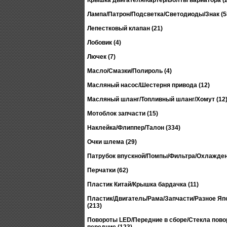
Крышка двигателя/Картер/Болты вариатора (2
Лампа/Патрон/Подсветка/Светодиоды/Знак (5
Лепестковый клапан (21)
Лобовик (4)
Лючек (7)
Масло/Смазки/Полироль (4)
Масляный насос/Шестерня привода (12)
Масляный шланг/Топливный шланг/Хомут (12
Мотоблок запчасти (15)
Наклейка/Флиппер/Талон (334)
Очки шлема (29)
Патрубок впускной/Помпы/Фильтра/Охлажден
Перчатки (62)
Пластик Китай/Крышка бардачка (11)
Пластик/Двигатель/Рама/Запчасти/Разное Япо
(213)
Повороты LED/Передние в сборе/Стекла пово