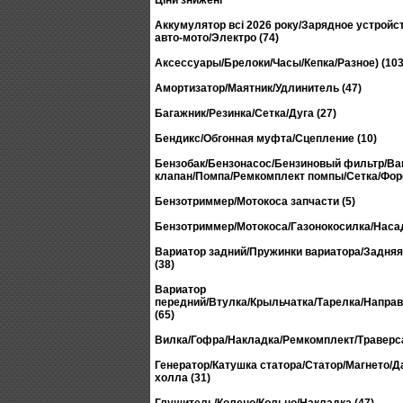
Ціни знижені
Аккумулятор всі 2026 року/Зарядное устройс
авто-мото/Электро (74)
Аксессуары/Брелоки/Часы/Кепка/Разное) (103
Амортизатор/Маятник/Удлинитель (47)
Багажник/Резинка/Сетка/Дуга (27)
Бендикс/Обгонная муфта/Сцепление (10)
Бензобак/Бензонасос/Бензиновый фильтр/В
клапан/Помпа/Ремкомплект помпы/Сетка/Форс
Бензотриммер/Мотокоса запчасти (5)
Бензотриммер/Мотокоса/Газонокосилка/Насад
Вариатор задний/Пружинки вариатора/Задня
(38)
Вариатор
передний/Втулка/Крыльчатка/Тарелка/Напр
(65)
Вилка/Гофра/Накладка/Ремкомплект/Траверса
Генератор/Катушка статора/Статор/Магнето/Д
холла (31)