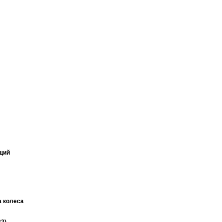
щий
 колеса