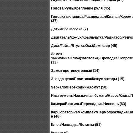
Глушитель/Колено/Кольцо/Накладка (47)
Голова/Руль/Крепление руля (45)
Головка цилиндра/Распредвал/Клапан/Кором
(37)
Датчик бензобака (7)
Двигатель/Кожух/Крыльчатка/Радиатор/Редукт
Диск/Гайка/Втулка/Ось/Демпфер (45)
Замок
зажигания/Ключ(заготовка)/Проводка/Сопрот
(33)
Замок противоугонный (14)
Звезда цепи/Пластина/Кожух звезды (15)
Зеркало/Переходник/Хомут (50)
Инструмент/Наждачная бумага/Насос/Книга/П
Камера/Вентиль/Переходник/Ниппель (63)
Карбюратор/Ремкомплект/Термопрокладка/Эл
н (46)
Клюв/Накладка/Вставка (51)