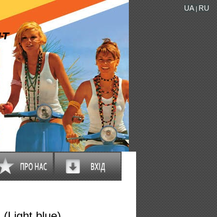
UA
RU
|
Light blue)