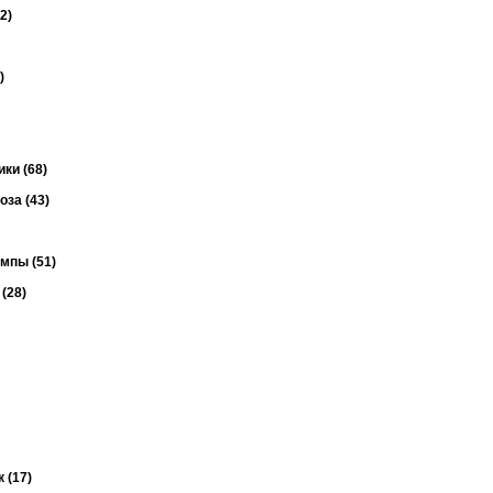
2)
)
ки (68)
за (43)
мпы (51)
(28)
 (17)