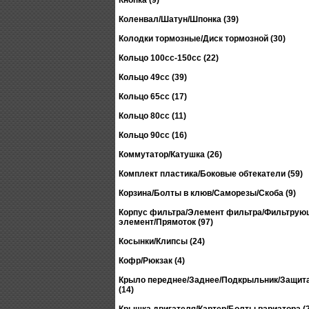
Кнопка (9)
Коленвал/Шатун/Шпонка (39)
Колодки тормозные/Диск тормозной (30)
Кольцо 100сс-150сс (22)
Кольцо 49сс (39)
Кольцо 65сс (17)
Кольцо 80сс (11)
Кольцо 90сс (16)
Коммутатор/Катушка (26)
Комплект пластика/Боковые обтекатели (59)
Корзина/Болты в клюв/Саморезы/Скоба (9)
Корпус фильтра/Элемент фильтра/Фильтрую
элемент/Прямоток (97)
Косынки/Клипсы (24)
Кофр/Рюкзак (4)
Крыло переднее/Заднее/Подкрыльник/Защита
(14)