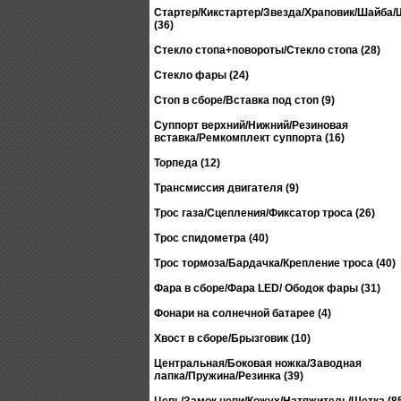
Стартер/Кикстартер/Звезда/Храповик/Шайба
(36)
Стекло стопа+повороты/Стекло стопа (28)
Стекло фары (24)
Стоп в сборе/Вставка под стоп (9)
Суппорт верхний/Нижний/Резиновая
вставка/Ремкомплект суппорта (16)
Торпеда (12)
Трансмиссия двигателя (9)
Трос газа/Сцепления/Фиксатор троса (26)
Трос спидометра (40)
Трос тормоза/Бардачка/Крепление троса (40)
Фара в сборе/Фара LED/ Ободок фары (31)
Фонари на солнечной батарее (4)
Хвост в сборе/Брызговик (10)
Центральная/Боковая ножка/Заводная
лапка/Пружина/Резинка (39)