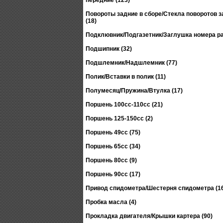
передние (123)
Повороты задние в сборе/Стекла поворотов 
(18)
Подклювник/Подгазетник/Заглушка номера ра
Подшипник (32)
Подшлемник/Надшлемник (77)
Полик/Вставки в полик (11)
Полумесяц/Пружина/Втулка (17)
Поршень 100сс-110сс (21)
Поршень 125-150сс (2)
Поршень 49сс (75)
Поршень 65сс (34)
Поршень 80сс (9)
Поршень 90сс (17)
Привод спидометра/Шестерня спидометра (1
Пробка масла (4)
Прокладка двигателя/Крышки картера (90)