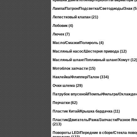
Крышка двигателя/Картер/Болты вариатора (2
Лампа/Патрон/Подсветка/Светодиоды/Знак (5
Лепестковый клапан (21)
Лобовик (4)
Лючек (7)
Масло/Смазки/Полироль (4)
Масляный насос/Шестерня привода (12)
Масляный шланг/Топливный шланг/Хомут (12
Мотоблок запчасти (15)
Наклейка/Флиппер/Талон (334)
Очки шлема (29)
Патрубок впускной/Помпы/Фильтра/Охлажден
Перчатки (62)
Пластик Китай/Крышка бардачка (11)
Пластик/Двигатель/Рама/Запчасти/Разное Япо
(213)
Повороты LED/Передние в сборе/Стекла пово