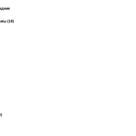
задние
мы (18)
6)