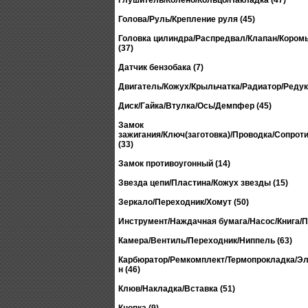
Глушитель/Колено/Кольцо/Накладка (47)
Голова/Руль/Крепление руля (45)
Головка цилиндра/Распредвал/Клапан/Кором
(37)
Датчик бензобака (7)
Двигатель/Кожух/Крыльчатка/Радиатор/Редукт
Диск/Гайка/Втулка/Ось/Демпфер (45)
Замок
зажигания/Ключ(заготовка)/Проводка/Сопрот
(33)
Замок противоугонный (14)
Звезда цепи/Пластина/Кожух звезды (15)
Зеркало/Переходник/Хомут (50)
Инструмент/Наждачная бумага/Насос/Книга/П
Камера/Вентиль/Переходник/Ниппель (63)
Карбюратор/Ремкомплект/Термопрокладка/Эл
н (46)
Клюв/Накладка/Вставка (51)