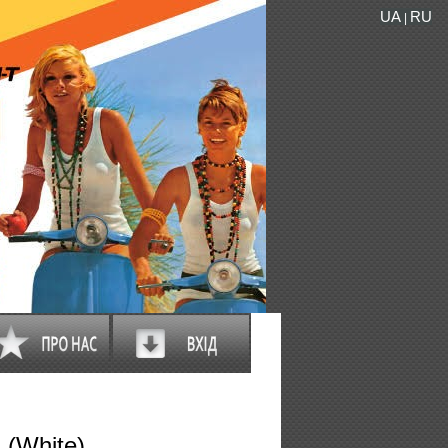
UA
RU
|
(White)