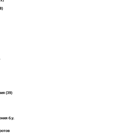
2)
8)
)
ия (39)
ния б.у.
ротов