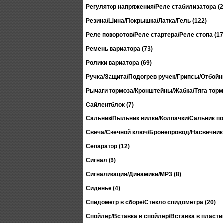
Регулятор напряжения/Реле стабилизатора (2
Резина/Шина/Покрышка/Латка/Гель (122)
Реле поворотов/Реле стартера/Реле стопа (17
Ремень вариатора (73)
Ролики вариатора (69)
Ручка/Защита/Подогрев ручек/Грипсы/Отбойни
Рычаги тормоза/Кронштейны/Жабка/Тяга тормо
Сайлентблок (7)
Сальник/Пыльник вилки/Колпачки/Сальник по
Свеча/Свечной ключ/Бронепровод/Насвечник 
Сепаратор (12)
Сигнал (6)
Сигнализация/Динамики/MP3 (8)
Сиденье (4)
Спидометр в сборе/Стекло спидометра (20)
Спойлер/Вставка в спойлер/Вставка в пластик