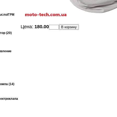
ысло/ГРМ
Цена:
180.00
В корзину
ор (20)
ивление
омпа (14)
ектроклапа