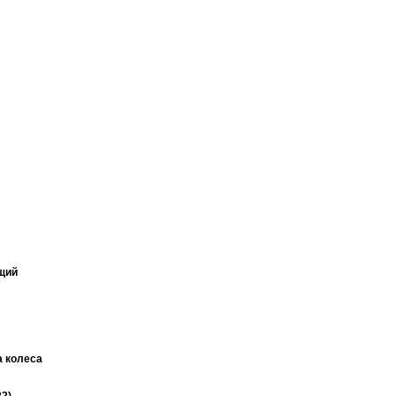
щий
 колеса