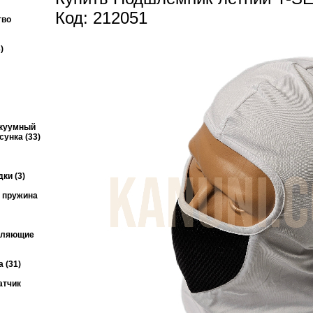
Код: 212051
тво
)
акуумный
унка (33)
ки (3)
я пружина
авляющие
 (31)
атчик