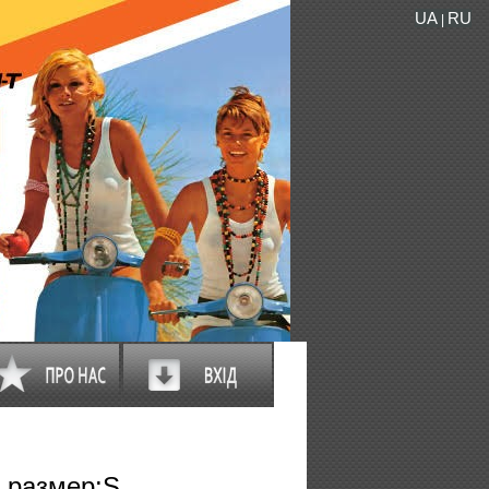
UA
RU
|
 размер:S