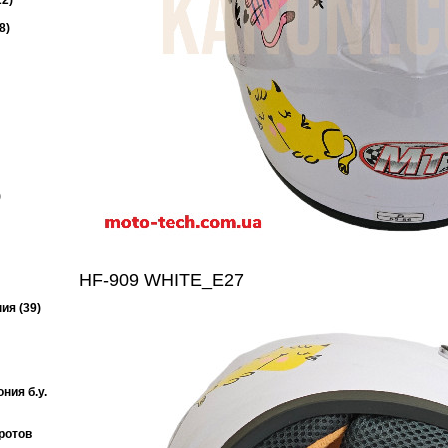
2)
8)
)
HF-909 WHITE_E27
ия (39)
ния б.у.
ротов