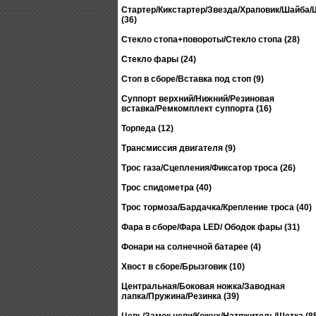
Стартер/Кикстартер/Звезда/Храповик/Шайба
(36)
Стекло стопа+повороты/Стекло стопа (28)
Стекло фары (24)
Стоп в сборе/Вставка под стоп (9)
Суппорт верхний/Нижний/Резиновая
вставка/Ремкомплект суппорта (16)
Торпеда (12)
Трансмиссия двигателя (9)
Трос газа/Сцепления/Фиксатор троса (26)
Трос спидометра (40)
Трос тормоза/Бардачка/Крепление троса (40)
Фара в сборе/Фара LED/ Ободок фары (31)
Фонари на солнечной батарее (4)
Хвост в сборе/Брызговик (10)
Центральная/Боковая ножка/Заводная
лапка/Пружина/Резинка (39)