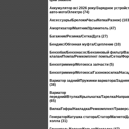
Ціни знижені
Аккумулятор всі 2026 року/Зарядное устройс
авто-мото/Электро (74)
Аксессуары/Брелоки/Часы/Кепка/Разное) (103
Амортизатор/Маятник/Удлинитель (47)
Багажник/Резинка/Сетка/Дуга (27)
Бендикс/Обгонная муфта/Сцепление (10)
Бензобак/Бензонасос/Бензиновый фильтр/В
клапан/Помпа/Ремкомплект помпы/Сетка/Форс
Бензотриммер/Мотокоса запчасти (5)
Бензотриммер/Мотокоса/Газонокосилка/Насад
Вариатор задний/Пружинки вариатора/Задня
(38)
Вариатор
передний/Втулка/Крыльчатка/Тарелка/Напр
(65)
Вилка/Гофра/Накладка/Ремкомплект/Траверса
Генератор/Катушка статора/Статор/Магнето/Д
холла (31)