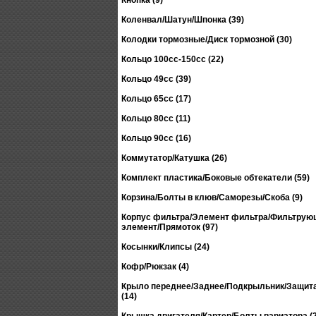
Кнопка (9)
Коленвал/Шатун/Шпонка (39)
Колодки тормозные/Диск тормозной (30)
Кольцо 100сс-150сс (22)
Кольцо 49сс (39)
Кольцо 65сс (17)
Кольцо 80сс (11)
Кольцо 90сс (16)
Коммутатор/Катушка (26)
Комплект пластика/Боковые обтекатели (59)
Корзина/Болты в клюв/Саморезы/Скоба (9)
Корпус фильтра/Элемент фильтра/Фильтрую
элемент/Прямоток (97)
Косынки/Клипсы (24)
Кофр/Рюкзак (4)
Крыло переднее/Заднее/Подкрыльник/Защита
(14)