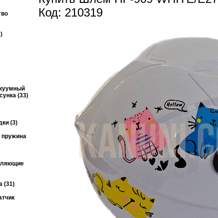
Код: 210319
тво
)
акуумный
унка (33)
ки (3)
я пружина
авляющие
 (31)
атчик