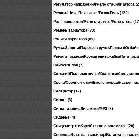
Регулятор напряжения/Реле стабилизатора (2
Резина/Шина/Покрышка/Латка/Гель (122)
Реле поворотов/Реле стартера/Реле стопа (17
Ремень вариатора (73)
Ролики вариатора (69)
Ручка/Защита/Подогрев ручек/Грипсы/Отбойни
Рычаги тормоза/Кронштейны/Жабка/Тяга тормо
Сайлентблок (7)
Сальник/Пыльник вилки/Колпачки/Сальник по
Свеча/Свечной ключ/Бронепровод/Насвечник 
Сепаратор (12)
Сигнал (6)
Сигнализация/Динамики/MP3 (8)
Сиденье (4)
Спидометр в сборе/Стекло спидометра (20)
Спойлер/Вставка в спойлер/Вставка в пластик