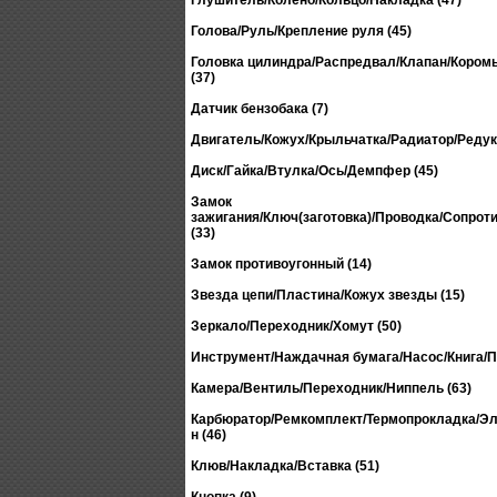
Глушитель/Колено/Кольцо/Накладка (47)
Голова/Руль/Крепление руля (45)
Головка цилиндра/Распредвал/Клапан/Кором
(37)
Датчик бензобака (7)
Двигатель/Кожух/Крыльчатка/Радиатор/Редукт
Диск/Гайка/Втулка/Ось/Демпфер (45)
Замок
зажигания/Ключ(заготовка)/Проводка/Сопрот
(33)
Замок противоугонный (14)
Звезда цепи/Пластина/Кожух звезды (15)
Зеркало/Переходник/Хомут (50)
Инструмент/Наждачная бумага/Насос/Книга/П
Камера/Вентиль/Переходник/Ниппель (63)
Карбюратор/Ремкомплект/Термопрокладка/Эл
н (46)
Клюв/Накладка/Вставка (51)