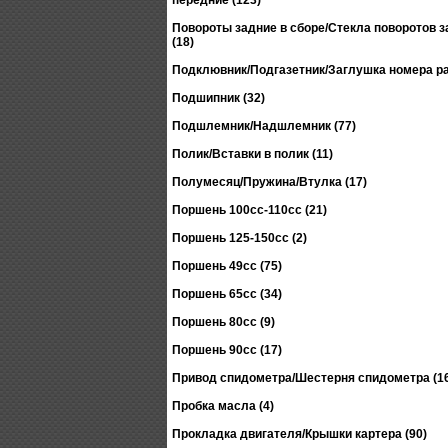
передние (123)
Повороты задние в сборе/Стекла поворотов 
(18)
Подклювник/Подгазетник/Заглушка номера ра
Подшипник (32)
Подшлемник/Надшлемник (77)
Полик/Вставки в полик (11)
Полумесяц/Пружина/Втулка (17)
Поршень 100сс-110сс (21)
Поршень 125-150сс (2)
Поршень 49сс (75)
Поршень 65сс (34)
Поршень 80сс (9)
Поршень 90сс (17)
Привод спидометра/Шестерня спидометра (1
Пробка масла (4)
Прокладка двигателя/Крышки картера (90)