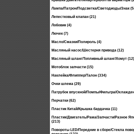
Крышка двигателя/Картер/Болты вариатора (2
Лампа/Патрон/Подсветка/Светодиоды/Знак (5
Лепестковый клапан (21)
Лобовик (4)
Лючек (7)
Масло/Смазки/Полироль (4)
Масляный насос/Шестерня привода (12)
Масляный шланг/Топливный шланг/Хомут (12
Мотоблок запчасти (15)
Наклейка/Флиппер/Талон (334)
Очки шлема (29)
Патрубок впускной/Помпы/Фильтра/Охлажден
Перчатки (62)
Пластик Китай/Крышка бардачка (11)
Пластик/Двигатель/Рама/Запчасти/Разное Япо
(213)
Повороты LED/Передние в сборе/Стекла пово