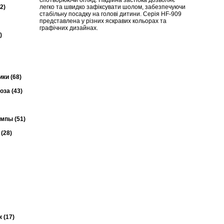
спотворюючи огляд. Надійна застібка дозволяє
2)
легко та швидко зафіксувати шолом, забезпечуючи
стабільну посадку на голові дитини. Серія HF-909
представлена у різних яскравих кольорах та
графічних дизайнах.
)
ки (68)
за (43)
мпы (51)
(28)
 (17)