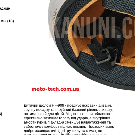
задние
мы (18)
Дитячий шолом HF-909 - поєднує яскравий дизайн,
зручну посадку та надійний базовий рівень захисту,
6)
оптимальний для дітей. Міцна зовнішня оболонка
ефективно захищає голову від ударів, а внутрішня
амортизуюча підкладка зменшує навантаження та
забезпечує комфорт під час поїздок. Прозорий візор
добре захищає очі від вітру, пилу та комах, не