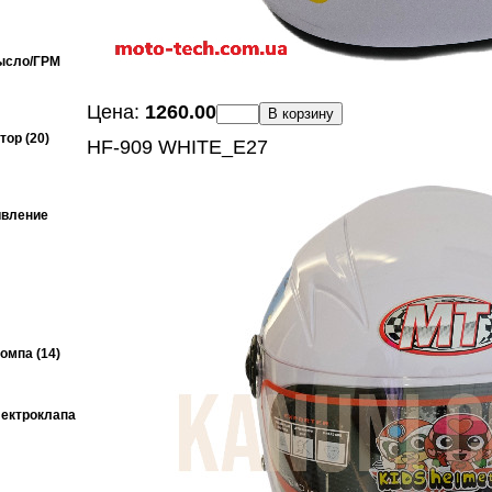
ысло/ГРМ
Цена:
1260.00
В корзину
ор (20)
HF-909 WHITE_E27
ивление
омпа (14)
ектроклапа