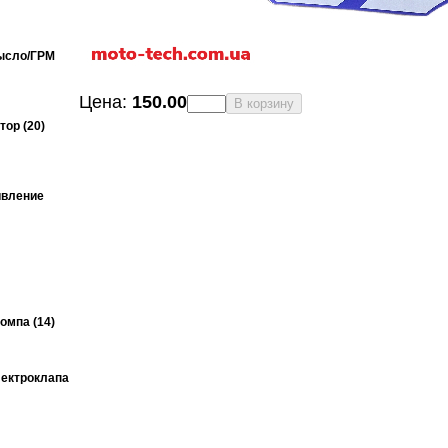
ысло/ГРМ
Цена:
150.00
В корзину
ор (20)
ивление
омпа (14)
ектроклапа