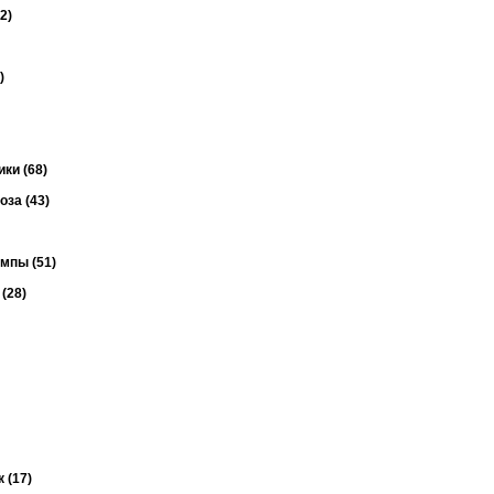
2)
)
ки (68)
за (43)
мпы (51)
(28)
 (17)