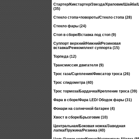
Стартер/Кикстартер/Звезда/Храповик/Шайба
(35)
Стекло стопа+повороты/Стекло стопа (28)
Стекло фары (24)
Стоп в сборе/Вставка под стоп (9)
Суппорт верхний/Нижний/Резиновая
вставка/Ремкомплект суппорта (15)
Торпеда (12)
Трансмиссия двигателя (9)
Трос газа/Сцепления/Фиксатор троса (26)
Трос спидометра (40)
Трос тормоза/Бардачка/Крепление троса (39)
Фара в сборе/Фара LED/ Ободок фары (31)
Фонари на солнечной батарее (4)
Хвост в сборе/Брызговик (10)
Центральная/Боковая ножка/Заводная
лапка/Пружина/Резинка (40)