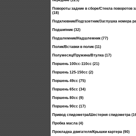
передние (123)
Повороты задние в сборе/Стекла поворотов 
(18)
Подклювник/Подгазетник/Заглушка номера ра
Подшипник (32)
Подшлемник/Надшлемник (77)
Полик/Вставки в полик (11)
Полумесяц/Пружина/Втулка (17)
Поршень 100сс-110сс (21)
Поршень 125-150сс (2)
Поршень 49сс (75)
Поршень 65сс (34)
Поршень 80сс (9)
Поршень 90сс (17)
Привод спидометра/Шестерня спидометра (1
Пробка масла (4)
Прокладка двигателя/Крышки картера (90)