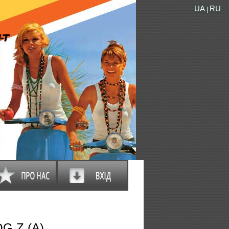
UA
RU
|
G Z (A)