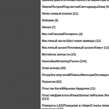
Крышка двигателя/Картер/Болты вариатора (2
Лампа/Патрон/Подсветка/Светодиоды/Знак (5
Лепестковый клапан (21)
Лобовик (4)
Лючек (7)
Масло/Смазки/Полироль (4)
Масляный насос/Шестерня привода (12)
Масляный шланг/Топливный шланг/Хомут (12
Мотоблок запчасти (15)
Наклейка/Флиппер/Талон (334)
Очки шлема (29)
Патрубок впускной/Помпы/Фильтра/Охлажден
Перчатки (62)
Пластик Китай/Крышка бардачка (11)
Пластик/Двигатель/Рама/Запчасти/Разное Япо
(213)
Повороты LED/Передние в сборе/Стекла пово