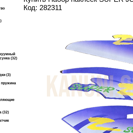
Код: 282311
тво
)
акуумный
унка (32)
ки (3)
я пружина
авляющие
 (32)
атчик