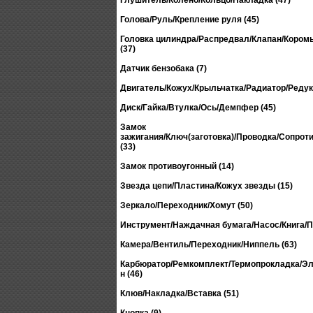
Глушитель/Колено/Кольцо/Накладка (47)
Голова/Руль/Крепление руля (45)
Головка цилиндра/Распредвал/Клапан/Кором
(37)
Датчик бензобака (7)
Двигатель/Кожух/Крыльчатка/Радиатор/Редукт
Диск/Гайка/Втулка/Ось/Демпфер (45)
Замок
зажигания/Ключ(заготовка)/Проводка/Сопрот
(33)
Замок противоугонный (14)
Звезда цепи/Пластина/Кожух звезды (15)
Зеркало/Переходник/Хомут (50)
Инструмент/Наждачная бумага/Насос/Книга/П
Камера/Вентиль/Переходник/Ниппель (63)
Карбюратор/Ремкомплект/Термопрокладка/Эл
н (46)
Клюв/Накладка/Вставка (51)