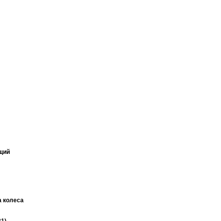
щий
 колеса