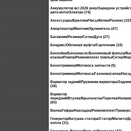
Ціни знижені
Аккумулятор всі 2026 року/Зарядное устройс
авто-мото/Электро (74)
Аксессуары/Брелоки/Часы/Кепка/Разное) (103
Амортизатор/Маятник/Удлинитель (47)
Багажник/Резинка/Сетка/Дуга (27)
Бендикс/Обгонная муфта/Сцепление (10)
Бензобак/Бензонасос/Бензиновый фильтр/В
клапан/Помпа/Ремкомплект помпы/Сетка/Форс
Бензотриммер/Мотокоса запчасти (5)
Бензотриммер/Мотокоса/Газонокосилка/Насад
Вариатор задний/Пружинки вариатора/Задня
(38)
Вариатор
передний/Втулка/Крыльчатка/Тарелка/Напр
(65)
Вилка/Гофра/Накладка/Ремкомплект/Траверса
Генератор/Катушка статора/Статор/Магнето/Д
холла (31)