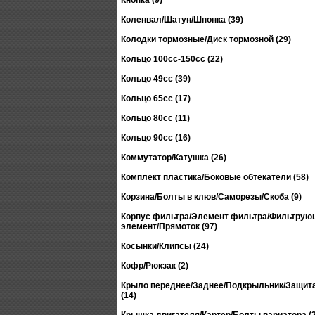
Кнопка (9)
Коленвал/Шатун/Шпонка (39)
Колодки тормозные/Диск тормозной (29)
Кольцо 100сс-150сс (22)
Кольцо 49сс (39)
Кольцо 65сс (17)
Кольцо 80сс (11)
Кольцо 90сс (16)
Коммутатор/Катушка (26)
Комплект пластика/Боковые обтекатели (58)
Корзина/Болты в клюв/Саморезы/Скоба (9)
Корпус фильтра/Элемент фильтра/Фильтрую
элемент/Прямоток (97)
Косынки/Клипсы (24)
Кофр/Рюкзак (2)
Крыло переднее/Заднее/Подкрыльник/Защита
(14)