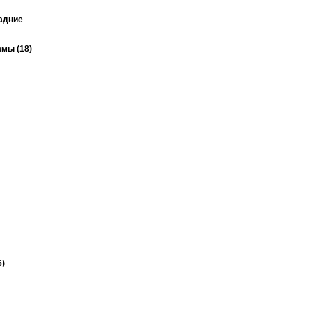
задние
мы (18)
6)