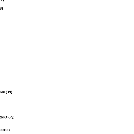
1)
8)
)
ия (39)
ния б.у.
ротов