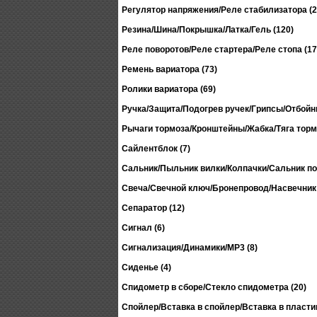
Регулятор напряжения/Реле стабилизатора (2
Резина/Шина/Покрышка/Латка/Гель (120)
Реле поворотов/Реле стартера/Реле стопа (17
Ремень вариатора (73)
Ролики вариатора (69)
Ручка/Защита/Подогрев ручек/Грипсы/Отбойни
Рычаги тормоза/Кронштейны/Жабка/Тяга тормо
Сайлентблок (7)
Сальник/Пыльник вилки/Колпачки/Сальник по
Свеча/Свечной ключ/Бронепровод/Насвечник 
Сепаратор (12)
Сигнал (6)
Сигнализация/Динамики/MP3 (8)
Сиденье (4)
Спидометр в сборе/Стекло спидометра (20)
Спойлер/Вставка в спойлер/Вставка в пластик