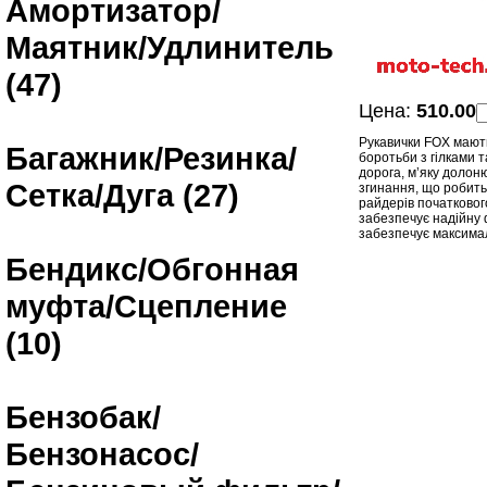
Амортизатор/
Маятник/Удлинитель
(47)
Цена:
510.00
Рукавички FOX мають
Багажник/Резинка/
боротьби з гілками 
дорога, м’яку долон
Сетка/Дуга (27)
згинання, що робить
райдерів початкового
забезпечує надійну 
забезпечує максимал
Бендикс/Обгонная
муфта/Сцепление
(10)
Бензобак/
Бензонасос/